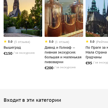
5.0
5.0
5.0
(3 отзыва)
(1 отзыв)
(Рейтин
Вышеград
Давид и Голиаф —
По Праге за 
пивная экскурсия:
Мала Страна
€150
за экскурсию
большая и маленькая
Градчаны
пивоварни
€95
за экску
€200
за экскурсию
Входит в эти категории