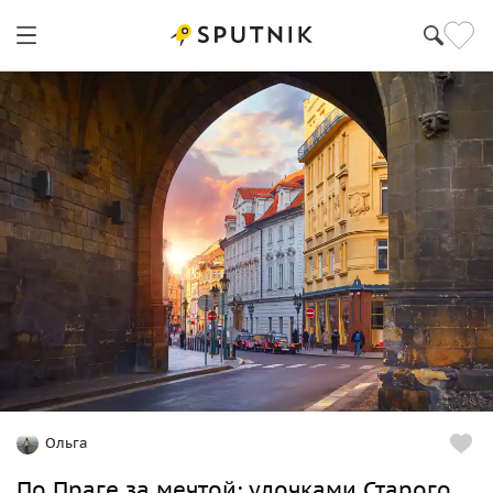
Ольга
По Праге за мечтой: улочками Старого