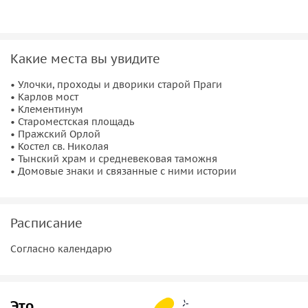
Какие места вы увидите
• Улочки, проходы и дворики старой Праги
• Карлов мост
• Клементинум
• Староместская площадь
• Пражcкий Орлoй
• Костел св. Николая
• Тынский храм и средневековая таможня
• Домовые знаки и связанные с ними истории
Расписание
Согласно календарю
Это