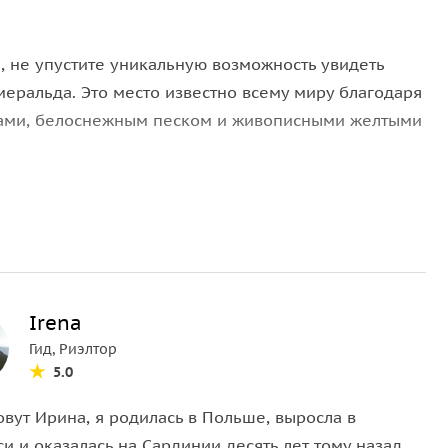
я, не упустите уникальную возможность увидеть
еральда. Это место известно всему миру благодаря
ами, белоснежным песком и живописными желтыми
 и спокойствием одного из самых красивых
ок обеспечат вам незабываемый отдых на природе.
 атмосферу роскоши и элегантности этого известного
Irena
местные бутики и сувенирные лавки.
Гид, Риэлтор
а, прогуливаясь по рынкам, где можно приобрести
5.0
ьные сувениры.
м путешествие к доисторическим артефактам —
вут Ирина, я родилась в Польше, выросла в
из древнейших построек на Земле.
и и оказалась на Сардинии десять лет тому назад.