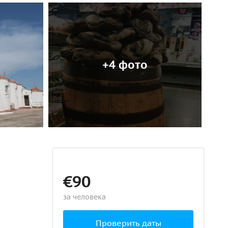
+4 фото
€90
за человека
Проверить даты