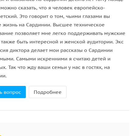
курсии с небольшими группами, что позволяет
 можно сказать, что я человек европейско-
 планировании маршрута.
етский. Это говорит о том, чьими глазами вы
е жизнь на Сардинии. Высшее техническое
вание позволяет мне легко поддерживать мужские
 также быть интересной и женской аудитории. Экс
одных условиях мы организуем купание в
сия диктора делает мои рассказы о Сардинии
ых своим свежим ароматом, напоминающим запах
мыми. Самыми искренними я считаю детей и
х. Так что жду ваши семьи у нас в гостях, на
т местная кухня, мы можем организовать пикник с
ии.
 вкуснейшими блюдами и вином.
 хочет глубже узнать остров, мы предложим визит в
ь вопрос
Подробнее
почувствуете аутентичный дух Сардинии.
 Присоединяйтесь к нашей экскурсии и откройте
ируем незабываемые впечатления и радушный