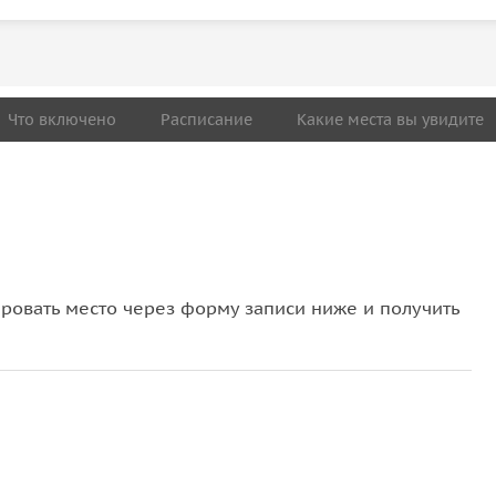
Что включено
Расписание
Какие места вы увидите
овать место через форму записи ниже и получить