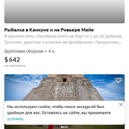
Рыбалка в Канкуне и на Ривьере Майя
В наличии яхты, способные взять на борт от 1 до 20 рыбаков.
Троллинг, джиггинг и конечно же флайфишинг. Прекрасная
возможность поймать в водах Карибского моря обитателей
Групповая сборная
4 ч.
глубин-от марлина и до тунца. При отсутствии улова деньги
$
642
возвращаются.
за человека
Мы используем cookie, чтобы поиск экскурсий был
удобным для вас. Оставаясь на сайте, вы принимаете
условия
.