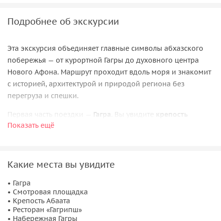
Подробнее об экскурсии
Эта экскурсия объединяет главные символы абхазского
побережья — от курортной Гагры до духовного центра
Нового Афона. Маршрут проходит вдоль моря и знакомит
с историей, архитектурой и природой региона без
перегруза и спешки.
Первая часть поездки —
Гагра
. Вы увидите
крепость
Показать ещё
Абаата
, прогуляетесь по набережной, остановитесь у
Гагрской колоннады
и легендарного ресторана
Гагрипш
,
связанного с историей курорта. Со смотровых площадок
откроются виды на побережье и горы.
Какие места вы увидите
Далее вы отправитесь в
Новый Афон
— место, где
• Гагра
• Смотровая площадка
сочетаются природа и религиозная архитектура. Здесь
• Крепость Абаата
находится
Новоафонский монастырь
с золотыми
• Ресторан «Гагрипш»
куполами, расположенный на склоне горы. Рядом —
храм
• Набережная Гагры