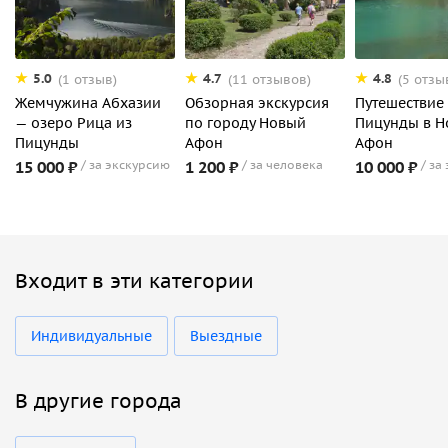
5.0
4.7
4.8
(1 отзыв)
(11 отзывов)
(5 отзы
Жемчужина Абхазии
Обзорная экскурсия
Путешествие
— озеро Рица из
по городу Новый
Пицунды в 
Пицунды
Афон
Афон
15 000 ₽
за экскурсию
1 200 ₽
за человека
10 000 ₽
за
Входит в эти категории
Индивидуальные
Выездные
В другие города