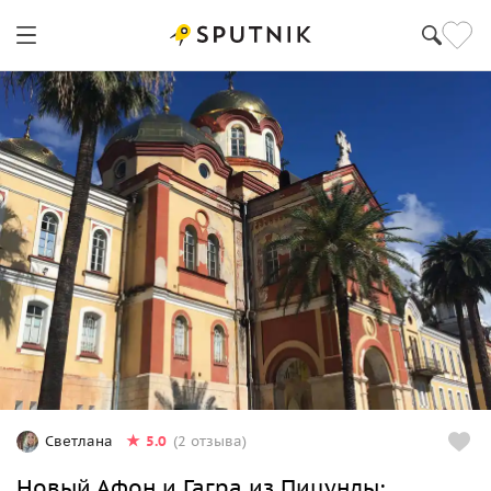
5.0
Светлана
(2 отзыва)
Новый Афон и Гагра из Пицунды: