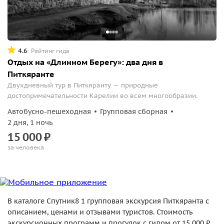
4.6
Рейтинг гида
Отдых на «Длинном Берегу»: два дня в
Питкяранте
Двухдневный тур в Питкяранту — природные
достопримечательности Карелии во всем многообразии.
Автобусно-пешеходная
Групповая сборная
2 дня, 1 ночь
15
000
₽
за человека
В каталоге Спутник8 1 групповая экскурсия Питкяранта с
описанием, ценами и отзывами туристов. Стоимость
экскурсионных программ и прогулок с гидом от 15 000 ₽.