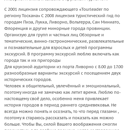
С 2001 лицензия сопровождающего «Tourleader по
региону Тоскана» С 2008 лицензия туристический гид по
городам Пиза, Лукка, Ливорно, Вольтерра, Сан Миниато,
Флоренция и другие минорные города провинции.
Организую для групп и частных лиц Обзорные и
тематические, винно-гастрономические, развлекательные
и познавательные для взрослых и детей программы
экскурсий. В программу экскурсий люблю включать как
города так и их пригороды
Для круизной аудитории из порта Ливорно с 8.00 до 17.00
разнообразные варианты экскурсий с посещением двух
исторических городов.
Человек я общительный, увлечённый и эмоциональный,
поэтому иногда не замечаю как летит время. Люблю по-
настоящему своё дело, особенно меня привлекает
история городов в период раннего средневековья. Не
всегда можно понять и осознать, то что перед глазами ,
поэтому я стараюсь рассказать и показать как можно
больше. Чтобы Вы, силой Вашего воображения смогли