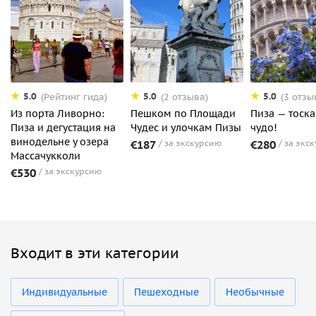
5.0
5.0
5.0
(Рейтинг гида)
(2 отзыва)
(3 отзы
Из порта Ливорно:
Пешком по Площади
Пиза — тоск
Пиза и дегустация на
Чудес и улочкам Пизы
чудо!
винодельне у озера
€187
за экскурсию
€280
за экс
Массачукколи
€530
за экскурсию
Входит в эти категории
Индивидуальные
Пешеходные
Необычные