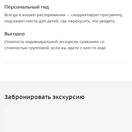
* Экскурсия для 5–7 человек — €530
Персональный гид
* Иногда винодельня не может принять гостей из-за
Всегда в вашем распоряжении — скорректирует программу,
мероприятий (свадьбы, частные приёмы и прочее). В
подскажет места для детей, где перекусить, что увидеть
таком случае гид выберет для посещения другую
винодельню
Выгодно
Стоимость индивидуальной экскурсии сравнима со
*Тайминг поездки*
стоимостью групповой, если вы идете с кем-то еще
* Экскурсия в Пизе — 1 час 30 минут
* Озеро Массачукколи и винодельня — 1 час 30 минут
* Дорога (туда и обратно) — около часа
Забронировать экскурсию