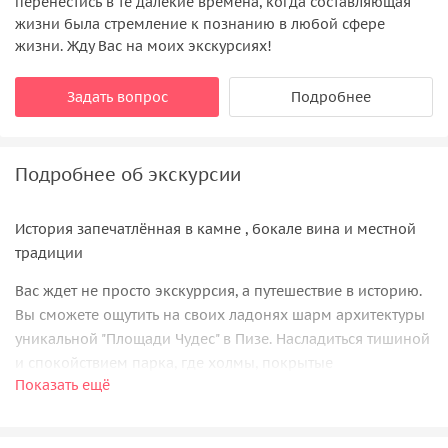
перенестись в те далёкие времена, когда составляющая
жизни была стремление к познанию в любой сфере
жизни. Жду Вас на моих экскурсиях!
Задать вопрос
Подробнее
Подробнее об экскурсии
История запечатлённая в камне , бокале вина и местной
традиции
Вас ждет не просто экскуррсия, а путешествие в историю.
Вы сможете ощутить на своих ладонях шарм архитектуры
уникальной "Площади Чудес" в Пизе. Насладиться тишиной
и спокойствием парка, где холмы, покрытые
Показать ещё
виноградниками и оливковыми рощами, плавно
спускаются к озеру Массачукколи.