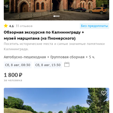
Без предоплаты
4.6
35 отзывов
Обзорная экскурсия по Калининграду +
музей марципана (из Пионерского)
Посетить исторические места и самые значимые памятники
Калининграда.
Автобусно-пешеходная
Групповая сборная
5 ч.
Сб, 8 авг, 08:30
Сб, 8 авг, 15:30
1
800
₽
за человека