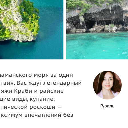
даманского моря за один
твия. Вас ждут легендарный
ляжи Краби и райские
щие виды, купание,
Гузаль
опической роскоши —
аксимум впечатлений без