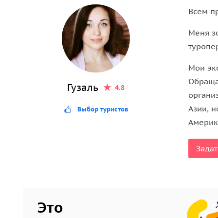
уединенные пляжи создают пейзажи, которые ка
Всем п
легенд, оказавшись у знаменитого
острова Джей
Меня зо
атмосферу деревни морских кочевников.
туропе
Особое удовольствие подарит
каноэ среди манг
Мои экс
единения с природой. Далее маршрут перенесе
Обраща
бирюзовая вода идеально подходят для отдыха и
Гузаль
4.8
органи
Кульминацией дня станет
архипелаг Пхи-Пхи
— с
Азии, 
Выбор туристов
живописные бухты и места, знакомые по культо
Америк
своей первозданной красоте.
Задат
На протяжении всего путешествия вас сопровож
и внимание к деталям: освежающие напитки, св
снорклинга.
Этот тур создан для тех, кто хочет увидеть мак
Это
ощущением настоящей эксклюзивности.