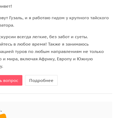
жутся нереальными. Вы пройдете по следам
ривет!
мса Бонда
, и откроете для себя аутентичную
вут Гузаль, и я работаю гидом у крупного тайского
ратора.
ровых зарослей
и пещер — момент тишины и
курсии всегда легкие, без забот и суеты.
т вас к лучшим
пляжам Краби
, где мягкий песок и
йтесь в любое время! Также я занимаюсь
 купания.
зацией туров по любым направлениям не только
имвол тропического рая. Вас ждут лазурные лагуны,
но и мира, включая Африку, Европу и Южную
вым фильмам. Здесь природа раскрывается во всей
у.
ь вопрос
Подробнее
дают профессиональная команда, комфорт на борту
ежие фрукты и безопасное снаряжение для
симум за один день — без спешки, с комфортом и