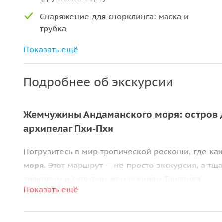
Снаряжение для снорклинга: маска и
трубка
Страховка от несчастных случаев
Показать ещё
Гид, говорящий на английском и русском
языках
Подробнее об экскурсии
Опытный капитан и команда
Жемчужины Андаманского моря: остров Д
Спасательные жилеты
архипелаг Пхи-Пхи
Погрузитесь в мир тропической роскоши, где ка
моря
. Этот маршрут — не просто экскурсия, а 
знаковым и скрытым жемчужинам Таиланда.
Показать ещё
С первых минут вас ждет комфортный старт и бе
сосредоточиться на впечатлениях. Величественн