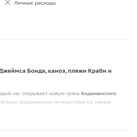
Личные расходы
жеймса Бонда, каноэ, пляжи Краби и
ждый час открывает новую грань
Андаманского
тщательно продуманное путешествие по самым
зупречная организация, чтобы вы могли полностью
ые известняковые скалы, изумрудные лагуны и