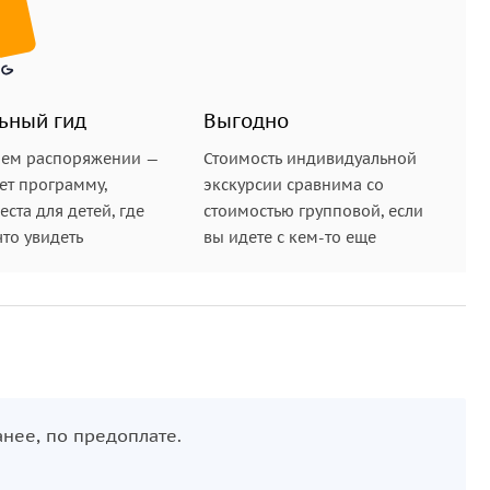
ьный гид
Выгодно
шем распоряжении —
Стоимость индивидуальной
ет программу,
экскурсии сравнима со
ста для детей, где
стоимостью групповой, если
что увидеть
вы идете с кем-то еще
нее, по предоплате.