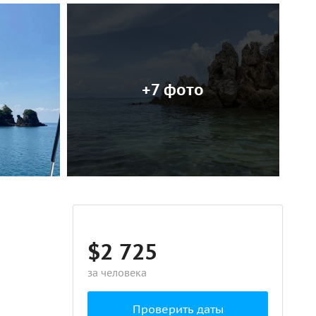
+7 фото
$2 725
за человека
Проверить даты