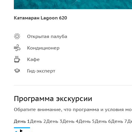
Катамаран Lagoon 620
Открытая палуба
Кондиционер
Кафе
Гид-эксперт
Программа экскурсии
Обратите внимание, что программа и условия мо
День 1
День 2
День 3
День 4
День 5
День 6
День 7
Д