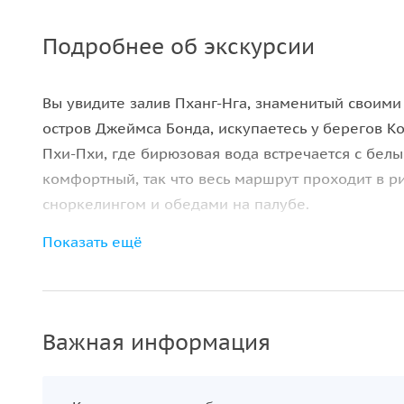
Подробнее об экскурсии
Вы увидите залив Пханг-Нга, знаменитый своими
остров Джеймса Бонда, искупаетесь у берегов Ко
Пхи-Пхи, где бирюзовая вода встречается с бел
комфортный, так что весь маршрут проходит в р
сноркелингом и обедами на палубе.
Показать ещё
На борту катамарана Lagoon 620 — просторные
иллюминаторами. Утром пахнет свежим кофе, днё
гриле, а вечером шеф готовит ужин с нотами тай
стоянки в самых живописных бухтах, где можно в
Важная информация
зеркалом неба.
Это путешествие без суеты и расписаний, где к