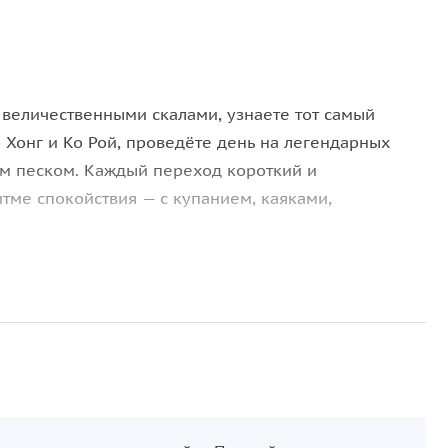
 величественными скалами, узнаете тот самый
 Хонг и Ко Рой, проведёте день на легендарных
ым песком. Каждый переход короткий и
итме спокойствия — с купанием, каяками,
 каюты с душем, кондиционером и большими
м на палубе накрыт стол с фруктами и рыбой на
ских специй. Капитан знает эти воды и выбирает
стретить закат и увидеть, как море становится
аждый день — возможность почувствовать себя