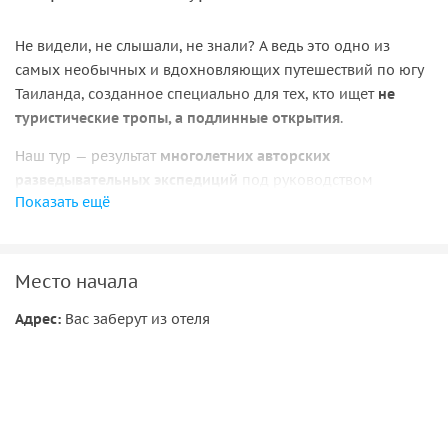
Не видели, не слышали, не знали? А ведь это одно из
самых необычных и вдохновляющих путешествий по югу
Таиланда, созданное специально для тех, кто ищет
не
туристические тропы, а подлинные открытия
.
Наш тур — результат
многолетних авторских
разведывательных экспедиций
под руководством
Показать ещё
человека, который уже 12 лет живёт и работает в
Таиланде, знает каждый уголок страны и делится с
гостями самыми потаёнными местами.
Место начала
Маршрут путешествия:
Выезд с острова Пхукет и провинций Пханг Нга, Као Лак,
Адрес:
Вас заберут из отеля
Краби. Вас ждёт приключение по материковой части — в
сердце духовного юга Таиланда, в провинции Сурат Тхани
и Накхон Си Тхаммарат.
В программе экскурсии: