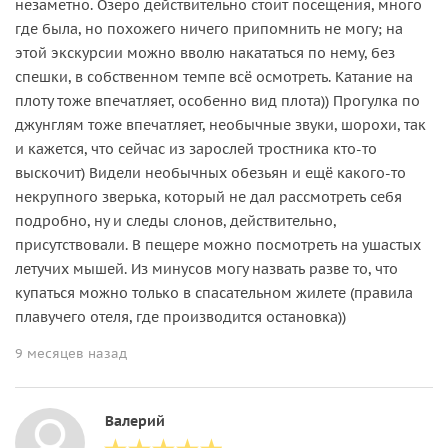
незаметно. Озеро действительно стоит посещения, много
где была, но похожего ничего припомнить не могу; на
этой экскурсии можно вволю накататься по нему, без
спешки, в собственном темпе всё осмотреть. Катание на
плоту тоже впечатляет, особенно вид плота)) Прогулка по
джунглям тоже впечатляет, необычные звуки, шорохи, так
и кажется, что сейчас из зарослей тростника кто-то
выскочит) Видели необычных обезьян и ещё какого-то
некрупного зверька, который не дал рассмотреть себя
подробно, ну и следы слонов, действительно,
присутствовали. В пещере можно посмотреть на ушастых
летучих мышей. Из минусов могу назвать разве то, что
купаться можно только в спасательном жилете (правила
плавучего отеля, где производится остановка))
9 месяцев назад
Валерий