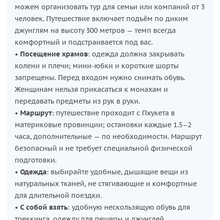
с высоты птичьего полёта.
можем организовать тур для семьи или компаний от 3
человек. Путешествие включает подъём по диким
Особое место маршрута — единственная в Таиланде
джунглям на высоту 300 метров — темп всегда
часовня в форме коленопреклонённого слона с поднятым
комфортный и подстраивается под вас.
хоботом, окружённая тиковыми деревьями и кварцем,
•
Посещение храмов
: одежда должна закрывать
добытым прямо здесь. Здесь вы сможете ощутить дыхание
колени и плечи; мини-юбки и короткие шорты
древних ритуалов и, возможно, станете свидетелем
запрещены. Перед входом нужно снимать обувь.
настоящей монашеской церемонии.
Женщинам нельзя прикасаться к монахам и
Вас ждут откровения, обряды, тайны и вдохновение. Эта
передавать предметы из рук в руки.
экспедиция — не просто экскурсия, а духовное
•
Маршрут
: путешествие проходит с Пхукета в
приключение, объединяющее природу, веру и красоту.
материковые провинции; остановки каждые 1.5–2
часа, дополнительные — по необходимости. Маршрут
безопасный и не требует специальной физической
подготовки.
•
Одежда
: выбирайте удобные, дышащие вещи из
натуральных тканей, не стягивающие и комфортные
для длительной поездки.
•
С собой взять
: удобную нескользящую обувь для
треккинга, одежду для пещеры и джунглей,