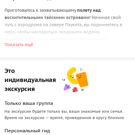
Приготовьтесь к захватывающему
полету над
восхитительными тайскими островами!
Начиная свой
путь с аэродрома на севере Пхукета, вы подниметесь в
небо, чтобы насладиться лазурными водами
Андаманского моря, усыпанного изумрудными
Показать ещё
островами.
В этом путешествии вы:
• вы увидите
великолепные пляжи Пхукета,
окаймленные
Это
белым песком и кокосовыми пальмами;
индивидуальная
• насладитесь видами на оживленные курорты, скрытые
экскурсия
бухты, где море встречает небо в захватывающем дух
панорамном пейзаже;
Только ваша группа
• получите возможность сделать уникальные
фотографии
На экскурсии будете только вы, ваши знакомые или семья.
с высоты птичьего полета.
Время на экскурсии — время, проведенное в кругу близких
Для полетов используются следующие типы
Персональный гид
самолетов: