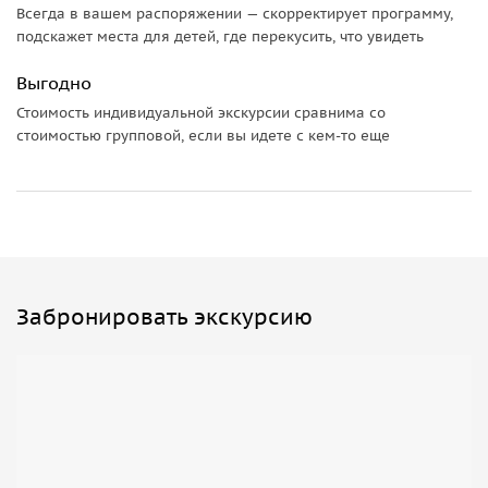
Всегда в вашем распоряжении — скорректирует программу,
4-х местные (пилот + 3 пассажира )
подскажет места для детей, где перекусить, что увидеть
• PIPER PA28 (макс. вес до 180 кг )
Выгодно
2-х местные (пилот + 1 пассажир)
Стоимость индивидуальной экскурсии сравнима со
• PELICAN PL
стоимостью групповой, если вы идете с кем-то еще
• CTLS
• SPORT CRUISR
Забронировать экскурсию