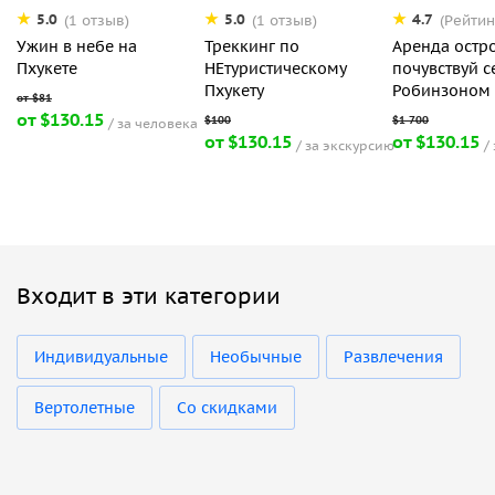
5.0
5.0
4.7
(1 отзыв)
(1 отзыв)
(Рейтин
Ужин в небе на
Треккинг по
Аренда остро
Пхукете
НЕтуристическому
почувствуй с
Пхукету
Робинзоном 
от $130.15
за человека
от $130.15
от $130.15
за экскурсию
Входит в эти категории
Индивидуальные
Необычные
Развлечения
Вертолетные
Со скидками