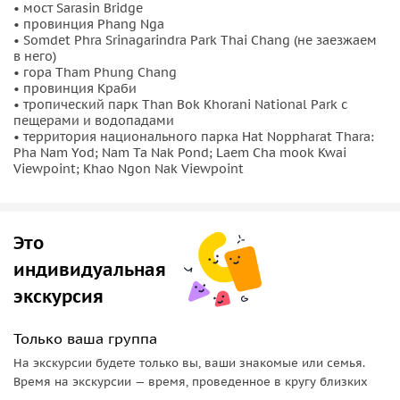
• мост Sarasin Bridge
• провинция Phang Nga
• Somdet Phra Srinagarindra Park Thai Chang (не заезжаем
в него)
• гора Tham Phung Chang
• провинция Краби
• тропический парк Than Bok Khorani National Park с
пещерами и водопадами
• территория национального парка Hat Noppharat Thara:
Pha Nam Yod; Nam Ta Nak Pond; Laem Cha mook Kwai
Viewpoint; Khao Ngon Nak Viewpoint
Это
индивидуальная
экскурсия
Только ваша группа
На экскурсии будете только вы, ваши знакомые или семья.
Время на экскурсии — время, проведенное в кругу близких