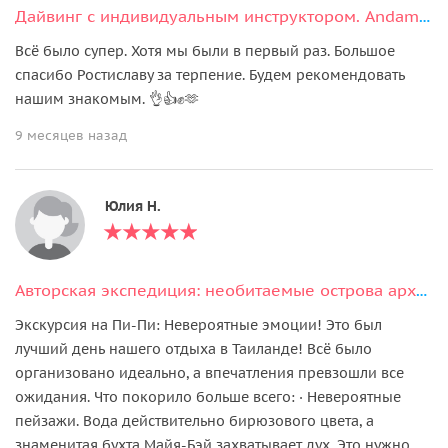
Дайвинг с индивидуальным инструктором. Andaman Diving&Travel Company
Всё было супер. Хотя мы были в первый раз. Большое
спасибо Ростиславу за терпение. Будем рекомендовать
нашим знакомым. 👌👍✊🫶
9 месяцев назад
Юлия Н.
Авторская экспедиция: необитаемые острова архипелага Phi Phi
Экскурсия на Пи-Пи: Невероятные эмоции! Это был
лучший день нашего отдыха в Таиланде! Всё было
организовано идеально, а впечатления превзошли все
ожидания. Что покорило больше всего: · Невероятные
пейзажи. Вода действительно бирюзового цвета, а
знаменитая бухта Майя-Бэй захватывает дух. Это нужно