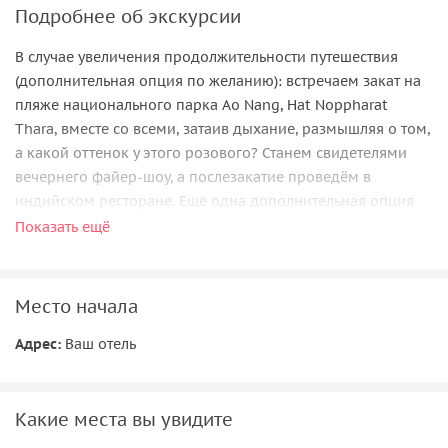
Подробнее об экскурсии
В случае увеличения продолжительности путешествия
(дополнительная опция по желанию): встречаем закат на
пляже национального парка Ao Nang, Hat Noppharat
Thara, вместе со всеми, затаив дыхание, размышляя о том,
а какой оттенок у этого розового? Станем свидетелями
вечернего файер-шоу, а послезакатие проведём в
индийском ресторане. Еще одна дополнительная опция
на выбор, — купание в минеральных озерах
Показать ещё
Место начала
Адрес:
Ваш отель
Какие места вы увидите