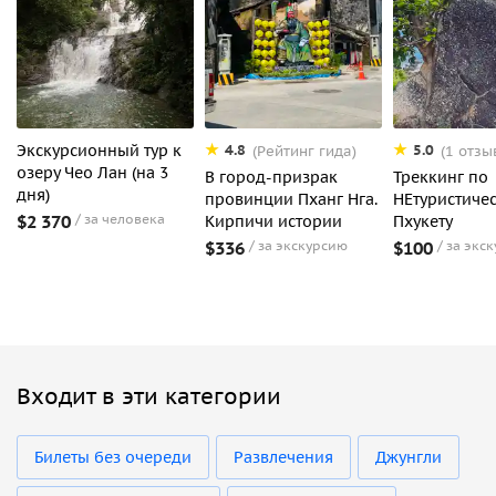
Экскурсионный тур к
4.8
5.0
(Рейтинг гида)
(1 отзы
озеру Чео Лан (на 3
В город-призрак
Треккинг по
дня)
провинции Пханг Нга.
НЕтуристиче
$2 370
за человека
Кирпичи истории
Пхукету
$336
за экскурсию
$100
за экс
Входит в эти категории
Билеты без очереди
Развлечения
Джунгли