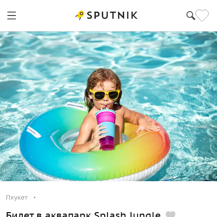
Пхукет
Билет в аквапарк Splash Jungle