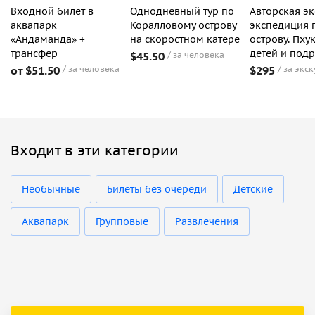
Входной билет в
Однодневный тур по
Авторская э
аквапарк
Коралловому острову
экспедиция 
«Андаманда» +
на скоростном катере
острову. Пху
трансфер
детей и под
$45.50
за человека
от $51.50
за человека
$295
за экс
Входит в эти категории
Необычные
Билеты без очереди
Детские
Аквапарк
Групповые
Развлечения