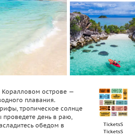
 Коралловом острове —
одного плавания.
рифы, тропическое солнце
ы проведете день в раю,
TicketsS
асладитесь обедом в
TicketsS