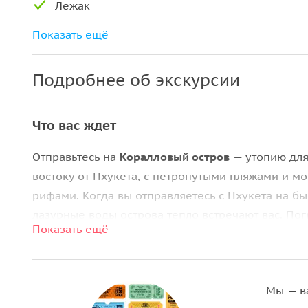
Лежак
Питьевая вода, безалкогольные напитки,
Показать ещё
фрукты
Услуги англоязычного гида
Подробнее об экскурсии
Страхование от несчастных случаев
Что вас ждет
Отправьтесь на
Коралловый остров
— утопию для
востоку от Пхукета, с нетронутыми пляжами и 
рифами. Когда вы отправляетесь с Пхукета на б
лазурные воды острова тепло встречают вас. Пог
Показать ещё
калейдоскопа морской жизни, или просто позвол
нежитесь под тропическим солнцем.
Помимо подводного плавания, Коралловый остр
Мы — в
развлечений
(за дополнительную плату). Независ