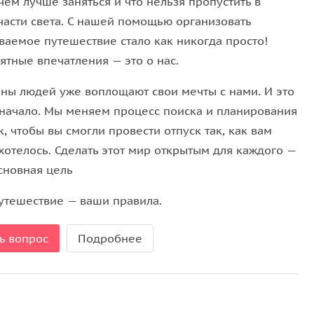
чем лучше заняться и что нельзя пропустить в
ли скользите по поверхности воды на каяке,
части света. С нашей помощью организовать
ди этих подвигов насладитесь ароматным тайским
ваемое путешествие стало как никогда просто!
nt.
ятные впечатления — это о нас.
ны людей уже воплощают свои мечты с нами. И это
 начало. Мы меняем процесс поиска и планирования
ке.
, чтобы вы смогли провести отпуск так, как вам
м и людям с ограниченными возможностями
хотелось. Сделать этот мир открытым для каждого —
сновная цель
личности, также принимаются копии.
укет, Раваи, Найхарне, Патонге, Тритранге, Калиме,
утешествие — ваши правила.
ь вопрос
Подробнее