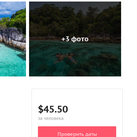
+3 фото
$45.50
за человека
Проверить даты