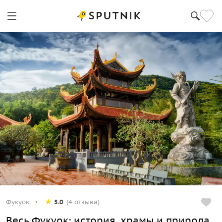
Фукуок
5.0
(4 отзыва)
Весь Фукуок: история, храмы и природа