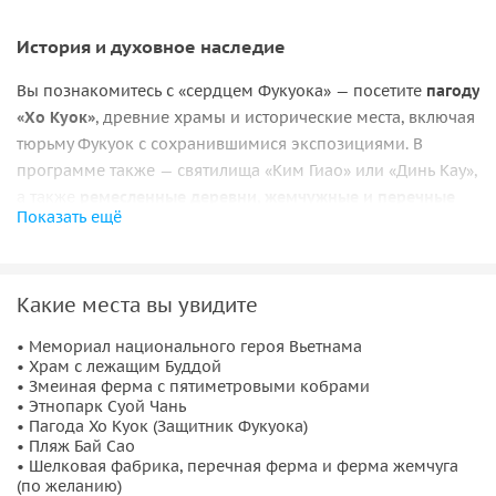
История и духовное наследие
Вы познакомитесь с «сердцем Фукуока» — посетите
пагоду
«Хо Куок»
, древние храмы и исторические места, включая
тюрьму Фукуок с сохранившимися экспозициями. В
программе также — святилища «Ким Гиао» или «Динь Кау»,
а также
ремесленные деревни, жемчужные и перечные
Показать ещё
фермы
, где раскрываются традиции острова.
Природа и экзотика
Какие места вы увидите
Путешествие дополнит знакомство с природой:
водопад в
комплексе «Суой Чань»
, круглые лодки и змеиные фермы,
• Мемориал национального героя Вьетнама
• Храм с лежащим Буддой
а также аутентичные локации вроде рыбацкой деревни
• Змеиная ферма с пятиметровыми кобрами
«Рач Вем». На севере острова вы отправитесь на каноэ к
• Этнопарк Суой Чань
мысу «Муи Хам Ронг» —
«Королевству морских звёзд»
с
• Пагода Хо Куок (Защитник Фукуока)
• Пляж Бай Сао
белым песком и прозрачной водой.
• Шелковая фабрика, перечная ферма и ферма жемчуга
(по желанию)
Завершение программы зависит от маршрута:
отдых на