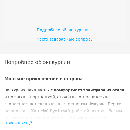
Подробнее об экскурсии
Часто задаваемые вопросы
Подробнее об экскурсии
Морское приключение и острова
Экскурсия начинается с
комфортного трансфера из отеля
и поездки в порт Антхой, откуда вы отправитесь на
скоростном катере по южным островам Фукуока. Первая
остановка —
Хон Май Рут Нгоай
, райский остров с белым
песком и прозрачной водой, где можно купаться,
Показать ещё
отдыхать и сделать эффектные фотографии.