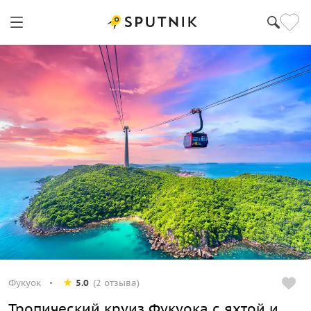
Фукуок
5.0
(2 отзыва)
Тропический круиз Фукуока с яхтой и