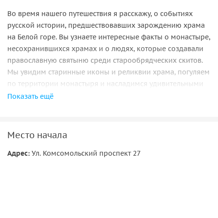
Во время нашего путешествия я расскажу, о событиях
русской истории, предшествовавших зарождению храма
на Белой горе. Вы узнаете интересные факты о монастыре,
несохранившихся храмах и о людях, которые создавали
православную святыню среди старообрядческих скитов.
Мы увидим старинные иконы и реликвии храма, погуляем
по территории монастыря и насладимся удивительными
пейзажами Тулвинской возвышенности, высшей точкой
Показать ещё
которой является Белогорье. И, конечно, пообедаем в
монастырской трапезной и посетим церковную лавку.
Место начала
Адрес:
Ул. Комсомольский проспект 27