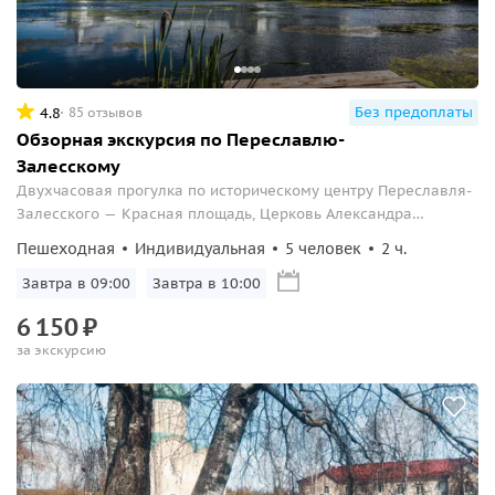
Без предоплаты
4.8
85 отзывов
Обзорная экскурсия по Переславлю-
Залесскому
Двухчасовая прогулка по историческому центру Переславля-
Залесского — Красная площадь, Церковь Александра
Невского и Пушкинский сад.
Пешеходная
Индивидуальная
5 человек
2 ч.
Завтра в 09:00
Завтра в 10:00
6
150
₽
за экскурсию