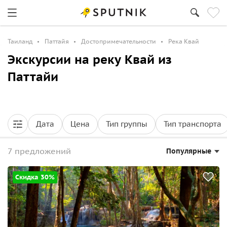
Таиланд
Паттайя
Достопримечательности
Река Квай
Экскурсии на реку Квай из
Паттайи
Дата
Цена
Тип группы
Тип транспорта
7 предложений
Популярные
Скидка 30%