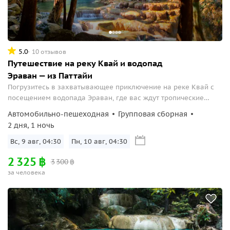
5.0
10 отзывов
Путешествие на реку Квай и водопад
Эраван — из Паттайи
Погрузитесь в захватывающее приключение на реке Квай с
посещением водопада Эраван, где вас ждут тропические
джунгли, термальные источники и общение с
Автомобильно-пешеходная
Групповая сборная
величественными слонами!
2 дня, 1 ночь
Вс, 9 авг, 04:30
Пн, 10 авг, 04:30
2
325
฿
3
300
฿
за человека