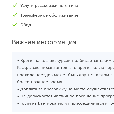
эмоции.
Услуги русскоязычного гида
Не можете выбрать? Оба путешествия начинаютс
Трансферное обслуживание
умиротворяющей прогулкой по воде Ампхавы, но
Обед
тропами.
Важная информация
• Время начала экскурсии подбирается таким 
Раскрывающихся зонтов в то время, когда чер
прохода поездов может быть другим, в этом с
более позднее время.
• Доплата за программу на месте осуществляе
• Не допускается частичное посещение прогр
• Гости из Бангкока могут присоединиться к г