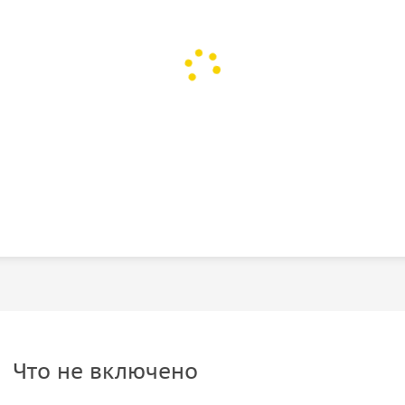
ской истории и погрузиться в местный колорит.
сторг»
афтов, ярких гастрономических впечатлений и
ощь стихий с красотой рукотворных творений.
акона
, но акцент смещается на природные
нственную
водную пещеру
.
еток»
, общение с дикими
обезьянками
и
«раскрывающихся зонтов»
и завершающая
браза.
ультурный шок с активным отдыхом, любит
Что не включено
ько визуальные, но и вкусовые, тактильные