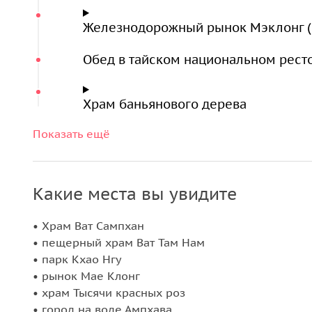
Железнодорожный рынок Мэклонг (
Обед в тайском национальном рест
Храм баньянового дерева
Ампхава — город на воде
Показать ещё
22:00
22:00-23:00 — возвращение в отели Паттайи
Какие места вы увидите
• Храм Ват Сампхан
• пещерный храм Ват Там Нам
• парк Кхао Нгу
• рынок Мае Клонг
• храм Тысячи красных роз
• город на воде Ампхава