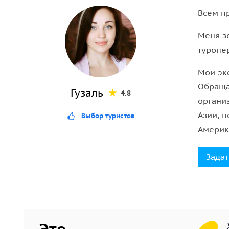
вас ждёт знакомство с уникальными достоприме
Всем п
архитектурный символ единства всех религий, 
Меня зо
Ворота Индии, национальный мемориал.
туропе
В Джайпуре, известном как
Розовый город
, вы с
Мои экс
кенотафов в Гайторе и уникальной
обсерватории
Обраща
Гузаль
упустите возможность увидеть Дворец Ветров (
Х
4.8
органи
Дворец на воде (
Джал-Махал
), расположенный 
Азии, 
Выбор туристов
деревню слонов и прикоснуться к традициям Рад
Америк
Финальной точкой маршрута станет
Агра
, где в
Задат
крепость Агра Форт, являющуюся сокровищницей
Это