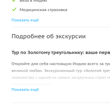
Виза в Индию
Медицинская страховка
Весь транспорт по маршруту в Индии
Показать ещё
Лицензированные русскоговорящие
гиды
Подробнее об экскурсии
Проживание в отелях по программе
Тур по Золотому треугольнику: ваше пер
Завтраки
Бутилированная вода
Откройте для себя настоящую Индию всего за тр
великой любви. Экскурсионный тур «Золотой тр
Платные дороги, парковки
знакомство с одной из самых загадочных стран 
Встреча и трансферы в аэропортах
полным комфортом.
Показать ещё
За короткое время вы увидите главные символы
новых чудес света, роскошные дворцы махарадж
Амбер
, а также многоликий Дели, где древность