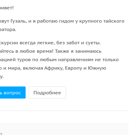
чательностями, такими как
Храм Лотоса
—
ривет!
грандиозный
храмовый комплекс Акшардхам
и
вут Гузаль, и я работаю гидом у крупного тайского
ратора.
можете насладиться атмосферой королевских
курсии всегда легкие, без забот и суеты.
 Джантар Мантар
, внесённой в список ЮНЕСКО. Не
йтесь в любое время! Также я занимаюсь
ава-Махал
) — визитную карточку города, а также
зацией туров по любым направлениям не только
посреди озера. По желанию можно посетить
но и мира, включая Африку, Европу и Южную
жастхана.
у.
ы увидите белоснежный Тадж-Махал и мощную
ь вопрос
Подробнее
 истории Великих Моголов.