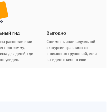
ьный гид
Выгодно
шем распоряжении —
Стоимость индивидуальной
ет программу,
экскурсии сравнима со
ста для детей, где
стоимостью групповой, если
что увидеть
вы идете с кем-то еще