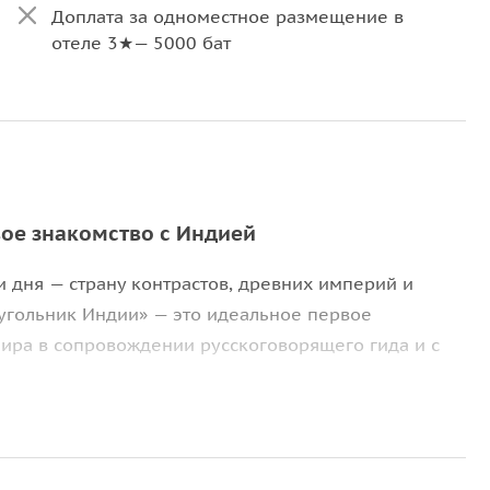
Доплата за одноместное размещение в
отеле 3★— 5000 бат
Доплата за одноместное размещение в
отеле 4★— 8000 бат
вое знакомство с Индией
и дня — страну контрастов, древних империй и
еугольник Индии» — это идеальное первое
мира в сопровождении русскоговорящего гида и с
 Индии: величественный
Тадж-Махал
, одно из семи
ей в Джайпуре, включая Городской дворец и
Форт
 соседствует с современностью. В этом путешествии