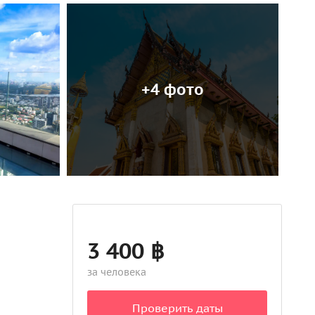
+4 фото
3 400 ฿
за человека
Проверить даты