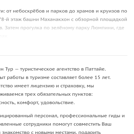
и: от небоскрёбов и парков до храмов и круизов по
 78-й этаж башни Маханакхон с обзорной площадкой
в. Затем прогулка по зелёному парку Люмпини, где
дах.
рагон, заглянете в один из крупнейших
 обитателями. Следующий пункт — храм
й 32 метра и атмосферой древности.
 Тур — туристическое агентство в Паттайе.
т работы в туризме составляет более 15 лет.
нтство имеет лицензию и страховку, мы
ся Королевский дворец и храм Утренней Зари.
живаемся трех обязательных пунктов:
 Айкон Сиам с плавучим рынком, бутиками и
ность, комфорт, удовольствие.
ное шоу фонтанов с лазерами и музыкой.
ицированный персонал, профессиональные гиды и
по реке с ужином-шведским столом и традиционным
овленные сотрудники помогут совместить Ваш
ного дня, когда в огнях ночного города вы
и знакомство с новыми местами, подарить