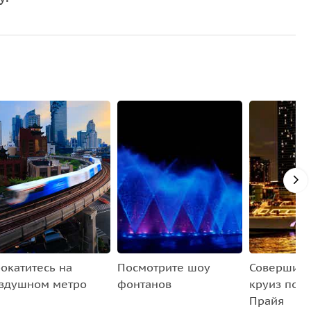
окатитесь на
Посмотрите шоу
Совершите
здушном метро
фонтанов
круиз по р
Прайя