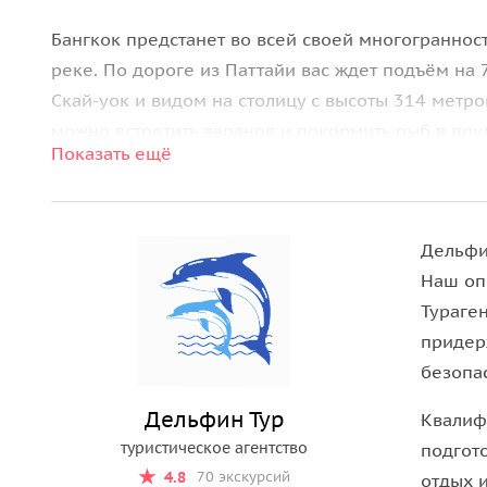
Бангкок предстанет во всей своей многогранност
реке. По дороге из Паттайи вас ждет подъём на
Скай-уок и видом на столицу с высоты 314 метро
можно встретить варанов и покормить рыб в пру
Показать ещё
Далее вы отправитесь в торговый центр Сиам-Па
океанариумов мира и познакомитесь с морскими
Интхаравихан со статуей стоящего Будды высото
Дельфин
Наш опы
Увидеть главные жемчужины Бангкока
Тураге
На лодочной прогулке по реке Чаупхрая откроют
придер
Затем экскурсия продолжится в торговом центре
безопас
смотровой площадкой. Здесь же вас ждет красоч
Дельфин Тур
Квалиф
туристическое агентство
Финальная часть программы — вечерний круиз 
подгот
4.8
70 экскурсий
тайским шоу. Это идеальное завершение насыщен
отдых 