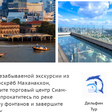
незабываемой экскурсии из
оскрёб Маханакхон,
ите торговый центр Сиам-
прокатитесь по реке
Дельфин
оу фонтанов и завершите
Тур
у.