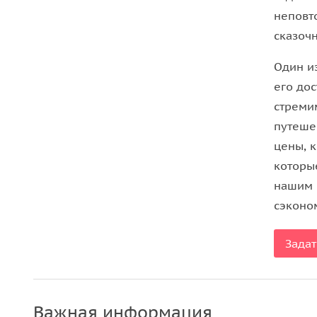
сможете почувствовать ритм и красоту Бангкока.
неповт
сказочн
Один и
его до
стреми
путеше
цены, 
которы
нашим 
сэконо
Задат
Важная информация