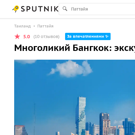
Таиланд
Паттайя
5.0
(10 отзывов)
За впечатлениями ✨
Многоликий Бангкок: экс