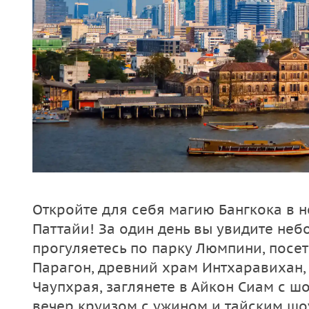
Откройте для себя магию Бангкока в 
Паттайи! За один день вы увидите неб
прогуляетесь по парку Люмпини, посет
Парагон, древний храм Интхаравихан, 
Чаупхрая, заглянете в Айкон Сиам с ш
вечер круизом с ужином и тайским шо