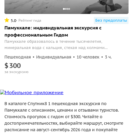
Без предоплаты
5.0
Рейтинг гида
Памуккале: индивидуальная экскурсия с
профессиональным Гидом
Памуккале образовалось в течение тысячелетия,
минеральная вода с кальция, стекая над холмами
образовала белоснежные; белье травертины, где у вас будет
Пешеходная
Индивидуальная
10 человек
3 ч.
возможность фотографироваться, свободное время для фото
$
300
сессии.
за экскурсию
В каталоге Спутник8 1 пешеходная экскурсия по
Памуккале с описанием, ценами и отзывами туристов.
Стоимость прогулок с гидом от $300. Читайте о
достопримечательностях, выбирайте маршрут, смотрите
расписание на август-сентябрь 2026 года и покупайте