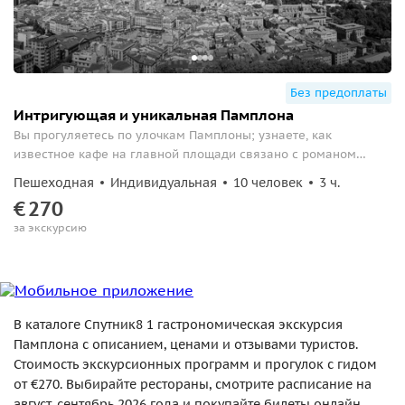
Без предоплаты
Интригующая и уникальная Памплона
Вы прогуляетесь по улочкам Памплоны; узнаете, как
известное кафе на главной площади связано с романом
Хемингуэя; познакомитесь с историей города и его
Пешеходная
Индивидуальная
10 человек
3 ч.
достопримечательностями.
€
270
за экскурсию
В каталоге Спутник8 1 гастрономическая экскурсия
Памплона с описанием, ценами и отзывами туристов.
Стоимость экскурсионных программ и прогулок с гидом
от €270. Выбирайте рестораны, смотрите расписание на
август-сентябрь 2026 года и покупайте билеты онлайн.