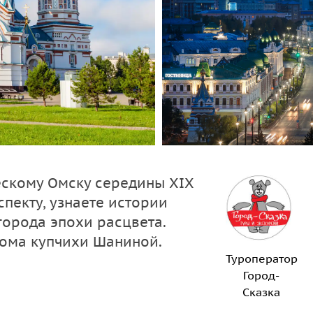
ескому Омску середины XIX
пекту, узнаете истории
города эпохи расцвета.
дома купчихи Шаниной.
Туроператор
Город-
Сказка