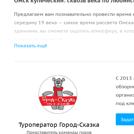
Омск купеческий: сквозь века по Любин
Предлагаем вам познавательно провести время 
середину 19 века — самое время рассвета Омска
зданиями, вы сможете ощутить атмосферу, в кот
городское наследие.
Показать ещё
Пройдя по
Любинскому проспекту
, вы познаком
услышите захватывающие истории о купечестве 
Наша экскурсия завершится у
дома купчихи Шан
С 2013
обзорны
Присоединяйтесь к нам, и откройте для себя Ом
органи
культурного богатства!
под кл
Задат
Туроператор Город-Сказка
Представитель команды гидов