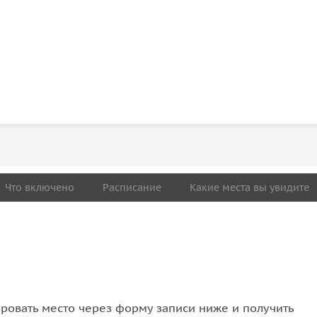
Что включено
Расписание
Какие места вы увидите
овать место через форму записи ниже и получить