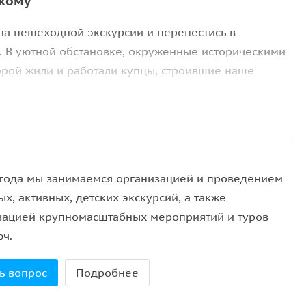
скому
на пешеходной экскурсии и перенестись в
. В уютной обстановке, окруженные историческими
орой жили и работали купцы, строившие наше
итесь с жизнью Омска в эпоху процветания. Вы
и трудолюбивых простых людях.
иной
, который хранит тайны прошедших лет.
 года мы занимаемся организацией и проведением
х, активных, детских экскурсий, а также
ск, полный исторического великолепия и
зацией крупномасштабных мероприятий и туров
юч.
ь вопрос
Подробнее