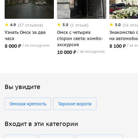
4.9
5.0
5.0
(37 отзывов)
(1 отзыв)
(16 отз
Узнать Омск за два
Омск с четырех
Знакомство 
часа
сторон света: комбо-
на автомоби
экскурсия
8 000 ₽
за экскурсию
8 100 ₽
за э
10 000 ₽
за экскурсию
Вы увидите
Омская крепость
Тарские ворота
Входит в эти категории