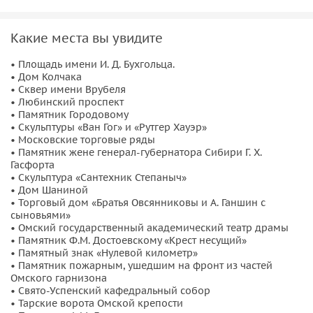
и самым красивым во всём городе.
Обязательно сделаем остановку у монумента
«Сантехник
Какие места вы увидите
Степаныч»
— кто же не сфотографируется с одним из
символов Омска! Побываем на Соборной площади и
• Площадь имени И. Д. Бухгольца.
• Дом Колчака
увидим
Свято-Успенский кафедральный собор
— главный
• Сквер имени Врубеля
городской храм. А по пути поговорим о том, как из
• Любинский проспект
небольшой крепости вырос величественный город, и кто
• Памятник Городовому
• Скульптуры «Ван Гог» и «Рутгер Хауэр»
прославил его в веках. Поскольку это — индивидуальный
• Московские торговые ряды
тур, то проходить он будет в комфортном для вас темпе.
• Памятник жене генерал-губернатора Сибири Г. Х.
Гасфорта
• Скульптура «Сантехник Степаныч»
• Дом Шаниной
• Торговый дом «Братья Овсянниковы и А. Ганшин с
сыновьями»
• Омский государственный академический театр драмы
• Памятник Ф.М. Достоевскому «Крест несущий»
• Памятный знак «Нулевой километр»
• Памятник пожарным, ушедшим на фронт из частей
Омского гарнизона
• Свято-Успенский кафедральный собор
• Тарские ворота Омской крепости