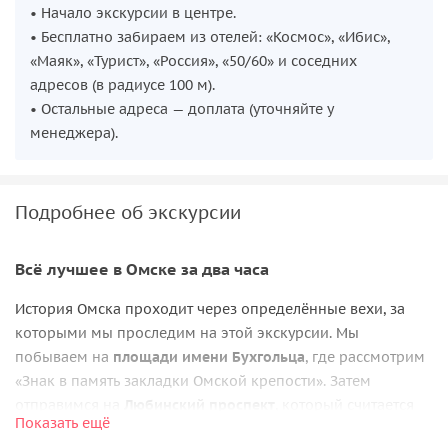
• Начало экскурсии в центре.
• Бесплатно забираем из отелей: «Космос», «Ибис»,
«Маяк», «Турист», «Россия», «50/60» и соседних
адресов (в радиусе 100 м).
• Остальные адреса — доплата (уточняйте у
менеджера).
Подробнее об экскурсии
Всё лучшее в Омске за два часа
История Омска проходит через определённые вехи, за
которыми мы проследим на этой экскурсии. Мы
побываем на
площади имени Бухгольца
, где рассмотрим
«Знак в память закладки Омской крепости». Затем
отправимся на
Любинский проспект
, который считается
Показать ещё
самым богатым на исторические достопримечательности