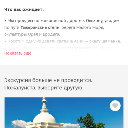
Что вас ожидает:
• Мы проедем по живописной дороге к Ольхону, увидим
по пути
Тажеранские степи
, берега Малого Моря,
скульптуры Орел и Бродяга.
• Посетим одну из девяти святынь Азии —
скалу Шаманка
.
• Прогуляемся по священному
острову Огой
и увидим
Показать ещё
буддийскую ступу Просветления.
• Побываем в урочище Песчаном, на
мысах Саган-Хушун,
Шунте и Хобой
.
Экскурсия больше не проводится.
Обратите внимание:
Пожалуйста, выберите другую.
• В зависимости от погодных условий и ледовой
обстановки экскурсионные поездки на остров Огой и
север острова могут быть проведены во второй либо
третий день тура.
• До начала / после окончания работы ледовой
переправы проезд на катере / Хивусе через пролив