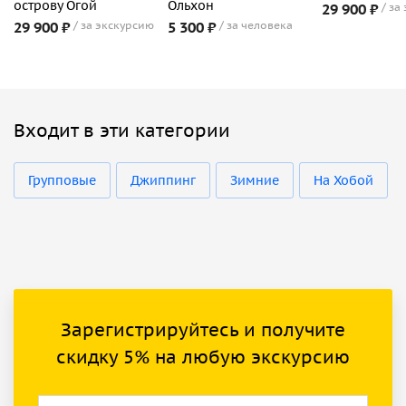
острову Огой
Ольхон
29 900 ₽
за
29 900 ₽
за экскурсию
5 300 ₽
за человека
Входит в эти категории
Групповые
Джиппинг
Зимние
На Хобой
Зарегистрируйтесь и получите
скидку 5% на любую экскурсию