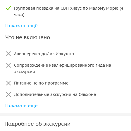
Групповая поездка на СВП Хивус по Малому Морю (4
часа)
Показать ещё
Сборы Прибайкальского нацпарка
Что не включено
Питание
Авиаперелет до/ из Иркутска
Сопровождение квалифицированного гида на
экскурсии
Питание не по программе
Дополнительные экскурсии на Ольхоне
Показать ещё
Переправа на «Хивусе» / катере через пролив
Ольхонские Ворота
Подробнее об экскурсии