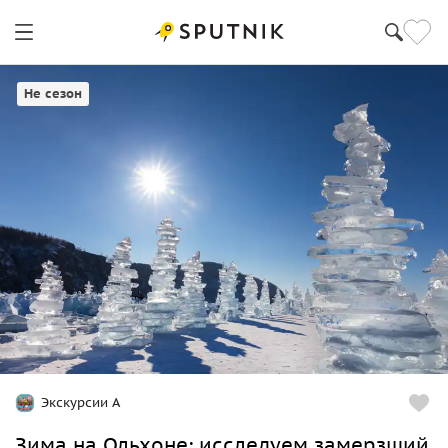
Ольхон
Не сезон
Экскурсии А
Зима на Ольхоне: исследуем замерзший