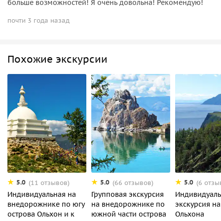
больше возможностей! Я очень довольна! Рекомендую!
почти 3 года назад
Похожие экскурсии
5.0
5.0
5.0
(11 отзывов)
(66 отзывов)
(6 отзы
Индивидуальная на
Групповая экскурсия
Индивидуаль
внедорожнике по югу
на внедорожнике по
экскурсия на
острова Ольхон и к
южной части острова
Ольхона