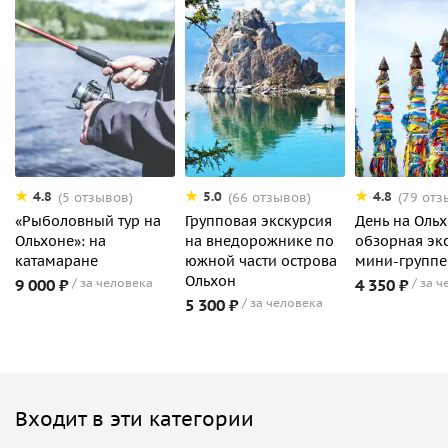
4.8
5.0
4.8
(5 отзывов)
(66 отзывов)
(79 отз
«Рыболовный тур на
Групповая экскурсия
День на Оль
Ольхоне»: на
на внедорожнике по
обзорная экс
катамаране
южной части острова
мини-группе
Ольхон
9 000 ₽
за человека
4 350 ₽
за ч
5 300 ₽
за человека
Входит в эти категории