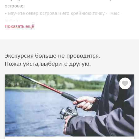
острова;
• изучите север острова и его крайнюю точку — мыс
Хобой;
Показать ещё
• сделаете массу запоминающихся фото на фоне
невероятных льдов Байкала.
Экскурсия больше не проводится.
Пожалуйста, выберите другую.