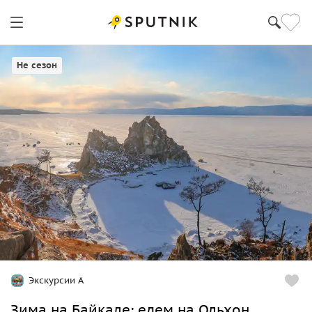
Ольхон
Не сезон
Экскурсии А
Зима на Байкале: едем на Ольхон