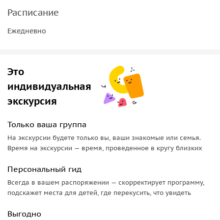
установлен памятник Испанскому детскому дому.
Расписание
Проспект Ленина
Ежедневно
Прогуливаясь по проспекту Ленина, вы увидите ресторан
«Столбы», памятник Шацкому, старую водонапорную
Это
башню постройки 1950-х годов. Тут же расположена
индивидуальная
Первая в мире АЭС, функционировавшая с 1954 до 2002
года.
экскурсия
Морозовская дача
Только ваша группа
В завершение мы побываем на Морозовской даче. Она
На экскурсии будете только вы, ваши знакомые или семья.
Время на экскурсии — время, проведенное в кругу близких
располагается на территории Нижнего парка и
представляет собой эффектную постройку в
Персональный гид
новоанглийском стиле, возведенную на рубеже XIX–XX
Всегда в вашем распоряжении — скорректирует программу,
столетий.
подскажет места для детей, где перекусить, что увидеть
Важная информация!
Выгодно
Для бронирования экскурсии в период праздничных дат