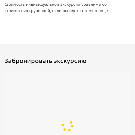
мы просим вас внести предоплату в размере 20% на сайте
Стоимость индивидуальной экскурсии сравнима со
стоимостью групповой, если вы идете с кем-то еще
Спутник-8.
Забронировать экскурсию