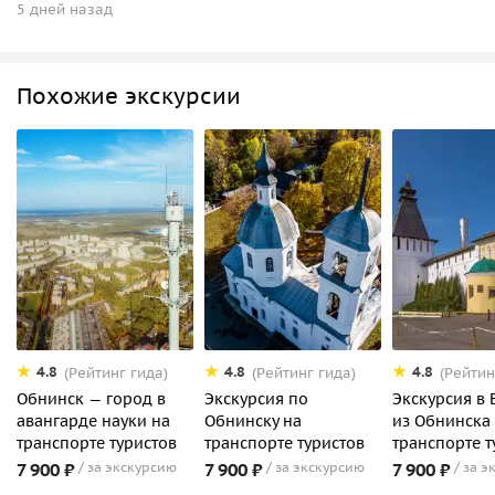
5 дней назад
Похожие экскурсии
4.8
4.8
4.8
(Рейтинг гида)
(Рейтинг гида)
(Рейтин
Обнинск — город в
Экскурсия по
Экскурсия в 
авангарде науки на
Обнинску на
из Обнинска
транспорте туристов
транспорте туристов
транспорте т
7 900 ₽
за экскурсию
7 900 ₽
за экскурсию
7 900 ₽
за э