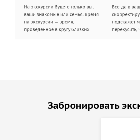
На экскурсии будете только вы,
Всегда в ва
питания «Вилка-Ложка» или ресторанчике «
ваши знакомые или семья. Время
скорректиру
На выезде из Академгородка (по вашему же
на экскурсии — время,
подскажет ме
посетить музей железнодорожной техники, 
проведенное в кругу близких
перекусить, 
вагонов, в том числе дореволюционных, и с
Забронировать экс