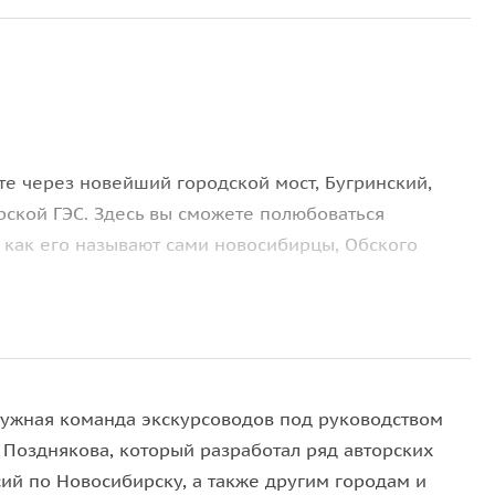
ете через новейший городской мост, Бугринский,
рской ГЭС. Здесь вы сможете полюбоваться
как его называют сами новосибирцы, Обского
роспект, улицы Ильича, Терешковой,
мом учёных, знаменитым Новосибирским
ружная команда экскурсоводов под руководством
та и КВНщика Михаилу Зуеву и к основателю
 Позднякова, который разработал ряд авторских
еву. Вы также прогуляетесь мимо новейших
сий по Новосибирску, а также другим городам и