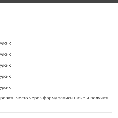
курсию
курсию
курсию
курсию
курсию
овать место через форму записи ниже и получить