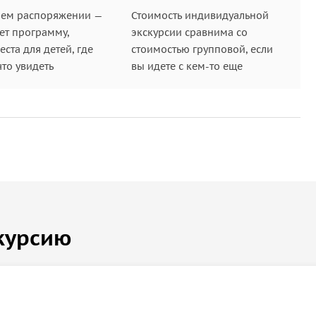
шем распоряжении —
Стоимость индивидуальной
Скворечник», оплачивается дополнительно)
ет программу,
экскурсии сравнима со
ланию) вы сможете совместно с гидом
ста для детей, где
стоимостью групповой, если
где собрана богатейшая коллекция локомотивов,
что увидеть
вы идете с кем-то еще
пецтехники.
курсию