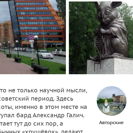
то не только научной мысли,
советский период. Здесь
оты, именно в этом месте на
упал бард Александр Галич.
Авторские
ет тут до сих пор, а
бычных «хрущёвок», делают