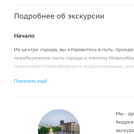
Подробнее об экскурсии
Начало
Из центре города, вы отправитесь в путь: проед
левобережную часть города и плотину Новосиби
панорамой Новосибирского водохранилища, или 
моря.
Показать ещё
Основная программа
Вы прогуляетесь по городку, увидите Морской п
Золотодолинскую улицу. Вы ознакомитесь с До
Мы - д
университетом, подойдёте к памятнику музыкан
Андрея
Академгородка — Михаилу Алексеевичу Лавренть
экскур