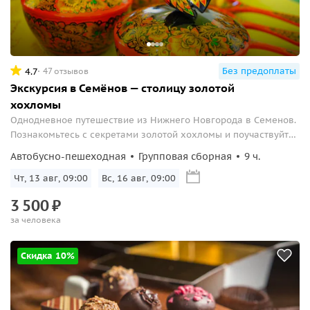
Без предоплаты
4.7
47 отзывов
Экскурсия в Семёнов — столицу золотой
хохломы
Однодневное путешествие из Нижнего Новгорода в Семенов.
Познакомьтесь с секретами золотой хохломы и поучаствуйте
в творческом мастер-классе.
Автобусно-пешеходная
Групповая сборная
9 ч.
Чт, 13 авг, 09:00
Вс, 16 авг, 09:00
3
500
₽
за человека
Скидка 10%