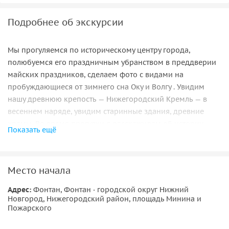
Подробнее об экскурсии
Мы прогуляемся по историческому центру города,
полюбуемся его праздничным убранством в преддверии
майских праздников, сделаем фото с видами на
пробуждающиеся от зимнего сна Оку и Волгу . Увидим
нашу древнюю крепость — Нижегородский Кремль — в
весеннем наряде, увидим старинные здания, древние
храмы. Во время прогулки я расскажу вам об истории
Показать ещё
города, его известных гостях и жителях, а также легенды о
башнях Нижегородского Кремля. Также мы увидим
Кремлевский фуникулер, великие реки и панораму
Место начала
Стрелки — бывшей территории Нижегородской Ярмарки.
Адрес:
Фонтан, Фонтан · городской округ Нижний
Встретимся у знаменитой Чкаловской лестницы, вспомним
Новгород, Нижегородский район, площадь Минина и
героев прошлого столетия, вспомним о подвигах наших
Пожарского
предков, посетим празднично украшенные мемориалы,
посвященные подвигам наших земляков в годы Великой