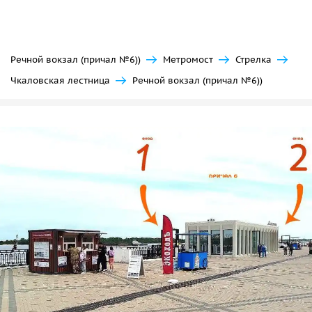
Музыкальная речная прогулка станет прекрасным
подарком для вашего партнера на любой праздник или
просто поводом порадовать родных необычным и
запоминающимся вечером. Комфорт, сервис и
Речной вокзал (причал №6))
Метромост
Стрелка
развлекательная программа, предлагаемые на борту,
Чкаловская лестница
Речной вокзал (причал №6))
помогут сделать ваше
свидание или торжество
особенным и увлекательным.