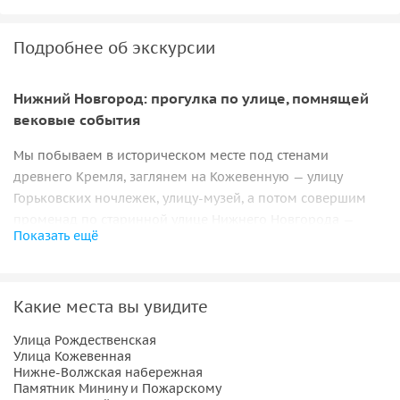
Подробнее об экскурсии
Нижний Новгород: прогулка по улице, помнящей
вековые события
Мы побываем в историческом месте под стенами
древнего Кремля, заглянем на Кожевенную — улицу
Горьковских ночлежек, улицу-музей, а потом совершим
променад по старинной улице Нижнего Новгорода —
Показать ещё
Рождественской
, которая помнит всю историю города от
основания до наших дней. Здесь происходили важные
события, жили известные личности, а также сохранилась
Какие места вы увидите
необыкновенная архитектура, переданная нам в
наследство. Вы узнаете, как появился
памятник Минину и
Улица Рождественская
Пожарскому
, увидите возрожденный фуникулер, которым
Улица Кожевенная
пользовались нижегородцы в 19 веке, восхититесь
Нижне-Волжская набережная
Памятник Минину и Пожарскому
архитектурными шедеврами купеческих домов и одной