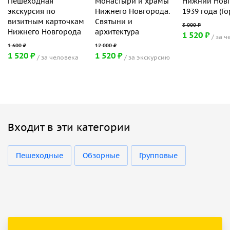
Пешеходная
Монастыри и храмы
Нижний Нов
экскурсия по
Нижнего Новгорода.
1939 года (Г
визитным карточкам
Святыни и
Нижнего Новгорода
архитектура
1 520 ₽
за ч
1 520 ₽
1 520 ₽
за человека
за экскурсию
Входит в эти категории
Пешеходные
Обзорные
Групповые