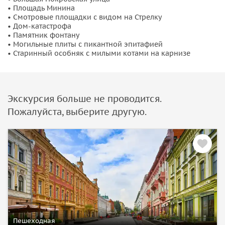
• Площадь Минина
передвигаться на трамвае. В завершение, вы узнаете, как в
• Смотровые площадки с видом на Стрелку
Нижнем Новгороде можно было стать «потомком» Кузьмы
• Дом-катастрофа
Минина.
• Памятник фонтану
• Могильные плиты с пикантной эпитафией
• Старинный особняк с милыми котами на карнизе
Экскурсия больше не проводится.
Пожалуйста, выберите другую.
Пешеходная