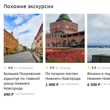
Похожие экскурсии
4.0
5.0
5.0
(5 отзывов)
(1 отзыв)
(2 отзы
Большая Покровская:
По лучшим местам
Физики и ли
аудиотур по главной
Нижнего Новгорода
Нижнем Нов
улице Нижнего
1 400 ₽
за человека
6 500 ₽
за э
Новгорода
690 ₽
за человека