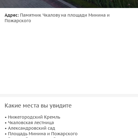
спрятанное сокровище, причуды староверов, купеческий
гламур, партийная гостиница. Большое наследие нам
Адрес:
Памятник Чкалову на площади Минина и
оставили сталинский руководители Жданов и Каганович.
Пожарского
Увидим всё самое главное в Нижнем Новгороде.
Какие места вы увидите
• Нижегородский Кремль
• Чкаловская лестница
• Александровский сад
• Площадь Минина и Пожарского