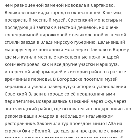
чем равноценной заменой новодела в Сартаково.
Великолепные виды города и окрестностей, Клязьмы,
прекрасный местный музей, Сретенский монастырь и
последующий завтрак в местной дешёвой, но очень
гостеприимной пирожковой с великолепной выпечкой
стОили заезда в Владимирскую губернию. Дальнейший
маршрут через понтонный мост через Павлово в Ворсму,
где мы купили местные качественные ножи, Андрей
комментировал, как и все другие участки маршрута,
интересной информацией из истории района в разные
временнЫе периоды. В Богородске посетили музей
керамики и узнали развёрнутую историю установления
Советской Власти в городе со её неоднозначными
перипетиями. Возвращались в Нижний через Оку, через
автозаводский район, где основательно подкрепились по
рекомендации Андрея в небольшом итальянском
ресторанчике. Закончили тур проездом мимо ГАЗа на
стрелку Оки с Волгой. где сделали прекрасные снимки