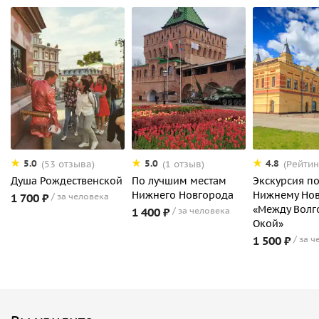
5.0
5.0
4.8
(53 отзыва)
(1 отзыв)
(Рейтин
Душа Рождественской
По лучшим местам
Экскурсия п
Нижнего Новгорода
Нижнему Нов
1 700 ₽
за человека
«Между Волг
1 400 ₽
за человека
Окой»
1 500 ₽
за ч