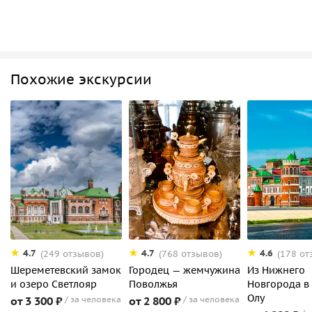
Похожие экскурсии
4.7
4.7
4.6
(249 отзывов)
(768 отзывов)
(178 от
Шереметевский замок
Городец — жемчужина
Из Нижнего
и озеро Светлояр
Поволжья
Новгорода в
Олу
от 3 300 ₽
за человека
от 2 800 ₽
за человека