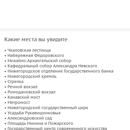
Пожарского, собор Александра Невского, Нижегородская
ярмарка и Ильинская слобода.
Что важно знать:
автобус стартует от площади Минина и Пожарского,
Какие места вы увидите
интервал движения 35-60 минут, продолжительность
экскурсии 1 час 10 минут;
• Чкаловская лестница
возьмите собой документы, которые подтверждают
• Набережная Федоровского
право на льготный проезд;
• Михайло-Архангельский собор
• Кафедральный собор Александра Невского
билет действует 24 или 48 часов.
• Нижегородское отделение Государственного банка
• Нижегородский кремль
• Стрелка
• Речной вокзал
• Ромодановский вокзал
• Канавский мост
• Метромост
• Нижегородский государственный цирк
• Усадьба Рукавишниковых
• Александровский сад
• Площадь Минина и Пожарского
• Государственный центр современного искусства