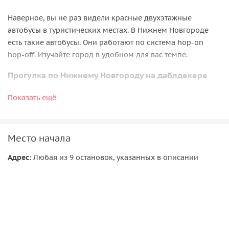
Наверное, вы не раз видели красные двухэтажные
автобусы в туристических местах. В Нижнем Новгороде
есть такие автобусы. Они работают по система hop-on
hop-off. Изучайте город в удобном для вас темпе.
Прогулка по Нижнему Новгороду на даблдекере
Эта экскурсия идеально подходит для тех, кто впервые в
Показать ещё
Нижнем Новгороде. Вы можете выходить из автобуса,
гулять по городу и поймать следующий автобус на одной
из остановок.
Место начала
Вы не привязаны к группе или маршруту — вы
Адрес:
Любая из 9 остановок, указанных в описании
формируете свой маршрут самостоятельно. А аудиогид
поможет вам узнать больше о достопримечательностях на
вашем пути.
Красный даблдекер проходит через все главные
достопримечательности города — площадь Минина и