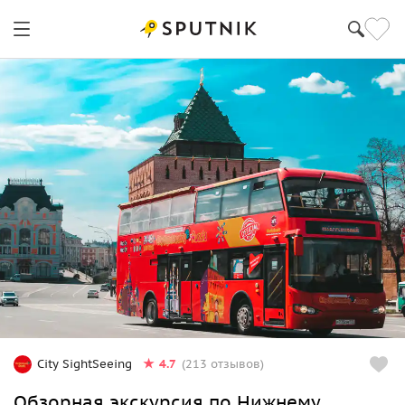
4.7
City SightSeeing
(213 отзывов)
Обзорная экскурсия по Нижнему