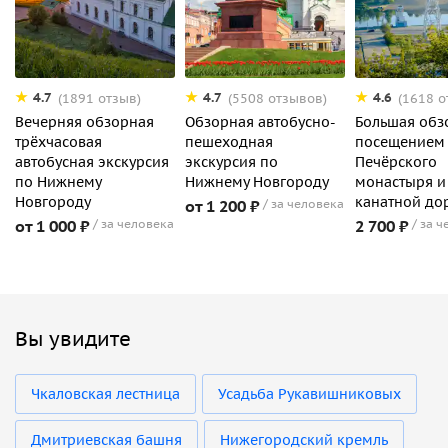
4.7
4.7
4.6
(1891 отзыв)
(5508 отзывов)
(1618 о
Вечерняя обзорная
Обзорная автобусно-
Большая обз
трёхчасовая
пешеходная
посещением
автобусная экскурсия
экскурсия по
Печёрского
по Нижнему
Нижнему Новгороду
монастыря и
Новгороду
канатной до
от 1 200 ₽
за человека
от 1 000 ₽
за человека
2 700 ₽
за ч
Вы увидите
Чкаловская лестница
Усадьба Рукавишниковых
Дмитриевская башня
Нижегородский кремль