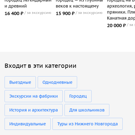
и древний
веков к настоящему
археология, 
пряники. Пл
16 400 ₽
за экскурсию
15 900 ₽
за экскурсию
Канатная дор
20 000 ₽
за
Входит в эти категории
Выездные
Однодневные
Экскурсии на фабрики
Городец
История и архитектура
Для школьников
Индивидуальные
Туры из Нижнего Новгорода