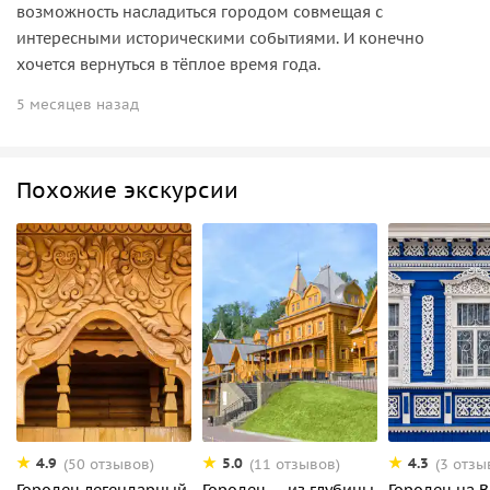
возможность насладиться городом совмещая с
интересными историческими событиями. И конечно
хочется вернуться в тёплое время года.
5 месяцев назад
Похожие экскурсии
4.9
5.0
4.3
(50 отзывов)
(11 отзывов)
(3 отзы
Городец легендарный
Городец — из глубины
Городец на В