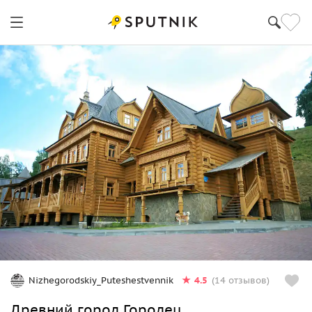
4.5
Nizhegorodskiy_Puteshestvennik
(14 отзывов)
Древний город Городец