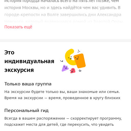
История Городца началась всего на пять лет позже, чем
история Москвы, но и здесь найдётся чем вас удивить. В
городе-крепости на Волге завершились дни Александра
Невского, который возвращался домой из Золотой Орды.
Показать ещё
Столетие спустя Городец стал столицей удельного
княжества, а после разрушения монголо-татарскими
войсками восстал из пепла и обрёл былое величие.
Это
У вас будет время прогуляться по набережной Волги,
индивидуальная
осмотреть крепостные валы и Феодоровский монастырь,
сфотографироваться на набережной Революции с
экскурсия
памятником Александру Невскому. Полюбуемся
старинными усадьбами Лапшиной и домом графини
Только ваша группа
Паниной. В музейных кварталах «Города мастеров»
На экскурсии будете только вы, ваши знакомые или семья.
поговорим о местных умельцах и развитии народных
Время на экскурсии — время, проведенное в кругу близких
промыслов, а в частной пряничной артели Суворовых
Персональный гид
раскроем секрет ароматной выпечки по старинным
рецептам.
Всегда в вашем распоряжении — скорректирует программу,
подскажет места для детей, где перекусить, что увидеть
Организационные детали: