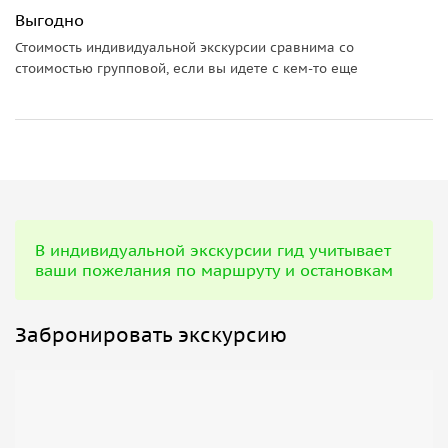
Выгодно
Возможна экскурсия на Фабрику Городецкой
Стоимость индивидуальной экскурсии сравнима со
росписи или Строчевышивальную фабрику Золотая
стоимостью групповой, если вы идете с кем-то еще
вышивка;
В период навигации возможна экскурсия в Городец
на судах на подводных крыльях.
В индивидуальной экскурсии гид учитывает
ваши пожелания по маршруту и остановкам
Забронировать экскурсию