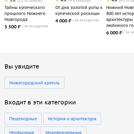
5.0
4.9
4.6
(12 отзывов)
(9 отзывов)
(45 отз
Тайны купеческого
От дна золотой роты к
Нижний Новг
прошлого Нижнего
купеческой роскоши
800 лет исто
Новгорода
архитектуры
4 000 ₽
за экскурсию
любимого г
5 500 ₽
за экскурсию
6 000 ₽
за э
Вы увидите
Нижегородский кремль
Входит в эти категории
Пешеходные
История и архитектура
Необычные
Индивидуальные