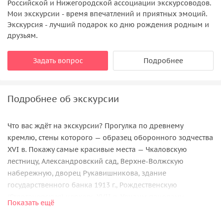
Российской и Нижегородской ассоциации экскурсоводов.
Мои экскурсии - время впечатлений и приятных эмоций.
Экскурсия - лучший подарок ко дню рождения родным и
друзьям.
Задать вопрос
Подробнее
Подробнее об экскурсии
Что вас ждёт на экскурсии? Прогулка по древнему
кремлю, стены которого — образец оборонного зодчества
XVI в. Покажу самые красивые места — Чкаловскую
лестницу, Александровский сад, Верхне-Волжскую
набережную, дворец Рукавишникова, здание
государственного банка 1913 г., Рождественскую
(Строгановскую) церковь XVII в. Увидим панораму
Показать ещё
знаменитой Стрелки — место слияния Оки и Волги, с
видом на старинную нижегородскую ярмарку. Гуляя по