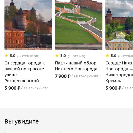
5.0
5.0
5.0
(6 отзывов)
(1 отзыв)
(6 отзы
От сердца города к
Пазл - пеший обзор
Сердце Нижн
лучшей по красоте
Нижнего Новгорода
Новгорода —
улице
Нижегородс
7 900 ₽
за экскурсию
Рождественской
Кремль
5 900 ₽
за экскурсию
5 900 ₽
за э
Вы увидите