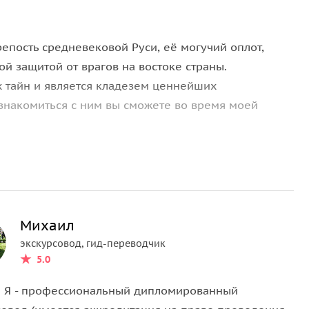
пость средневековой Руси, её могучий оплот,
 защитой от врагов на востоке страны.
 тайн и является кладезем ценнейших
знакомиться с ним вы сможете во время моей
льному Нижегородскому Кремлю, знакомство с его
енного каменно-кирпичного комплекса и его
шей обзорной площадки города с потрясающими
олги и Оки!
Михаил
с вами экскурсии:
экскурсовод, гид-переводчик
5.0
Нижнего Новгорода;
! Я - профессиональный дипломированный
ственных ушкуйников;