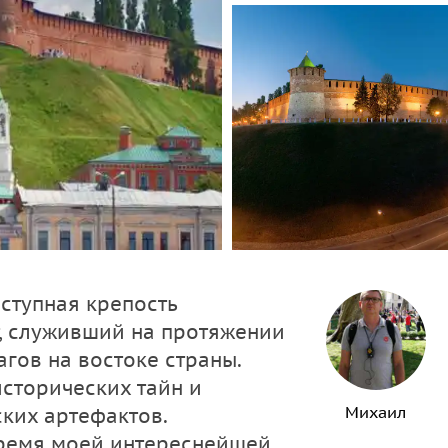
ступная крепость
т, служивший на протяжении
гов на востоке страны.
сторических тайн и
Михаил
ких артефактов.
время моей интереснейшей