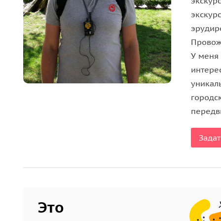
экскур
• История героической обороны города с участ
экскур
• Как ученик знаменитого Леонардо да Винчи п
эрудиро
• Легенды Коромысловой башни;
Провож
• Как олени Нижний Новгород спасли;
У меня
• Биография первого гражданина России — Кузь
интере
• А еще вы узнаете, сколько часов в сутках было 
уникал
городс
передви
Задат
Это