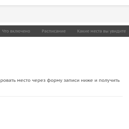
Что включено
Расписание
Какие места вы увидите
овать место через форму записи ниже и получить