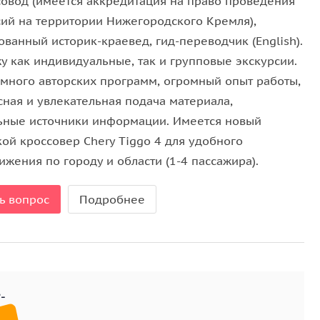
совод (имеется аккредитация на право проведения
ием пушкаря Феди Литвича;
сий на территории Нижегородского Кремля),
опал в Нижний Новгород;
ванный историк-краевед, гид-переводчик (English).
у как индивидуальные, так и групповые экскурсии.
 много авторских программ, огромный опыт работы,
мы Минина;
сная и увлекательная подача материала,
в старину на Руси!
ьные источники информации. Имеется новый
кой кроссовер Chery Tiggo 4 для удобного
жения по городу и области (1-4 пассажира).
ь вопрос
Подробнее