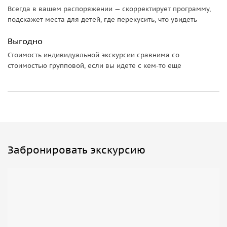
Всегда в вашем распоряжении — скорректирует программу,
красивые пейзажи, сёла и деревни, а также незабываемая
подскажет места для детей, где перекусить, что увидеть
атмосфера
горной лаванды
. До встречи в Провансе!
Выгодно
Стоимость индивидуальной экскурсии сравнима со
стоимостью групповой, если вы идете с кем-то еще
Забронировать экскурсию