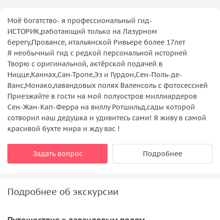
Моё богатство- я профессиональный гид-
ИСТОРИК,работающий только на Лазурном
берегу,Провансе, итальянской Ривьере более 17лет
Я необычный гид с редкой персональной историей
Творю с оригинальной, актёрской подачей в
Ницце,Каннах,Сан-Тропе,Эз и Гурдон,Сен-Поль-де-
Ванс,Монако,лавандовых полях Валенсоль с фотосессией
Приезжайте в гости на мой полуостров миллиардеров
Сен-Жан-Кап-Ферра на виллу Ротшильд,сады которой
сотворил наш дедушка и удивитесь сами! Я живу в самой
красивой бухте мира и жду вас !
Задать вопрос
Подробнее
Подробнее об экскурсии
Путешествие к лавандовым полям