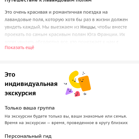
Это очень красивая и романтичная поездка на
лавандовые поля, которую хотя бы раз в жизни должен
увидеть каждый. Мы выезжаем из
Ниццы
, чтобы вместе
проехать по самым красивым полям Юга Франции. Их
хотят увидеть абсолютно все, кто приезжает к нам
с
Показать ещё
середины июня
.
Природные сокровища Прованса
Это
Вас ждут великолепные фотографии с полей
Валенсоль
,
Вердонского ущелья
и
озера Святого Креста
.
индивидуальная
Обворожительны и провансальские деревушки —
Мустье-
экскурсия
Сент-Мари
и другие — эти природные красоты
совершенства расположены совсем рядом с лавандовыми
Только ваша группа
полями.
На экскурсии будете только вы, ваши знакомые или семья.
Время на экскурсии — время, проведенное в кругу близких
Чтобы кадры получились идеальными, захватите
красивую одежду, шляпы, солнечные зонтики и веера
.
Персональный гид
Если у вас этого не найдётся — мы предоставим! Вас ждут