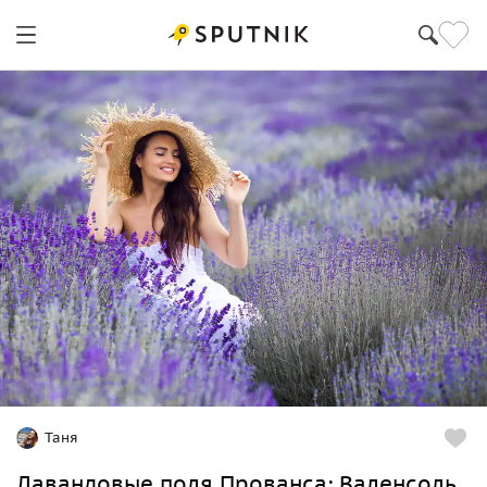
Таня
Лавандовые поля Прованса: Валенсоль,