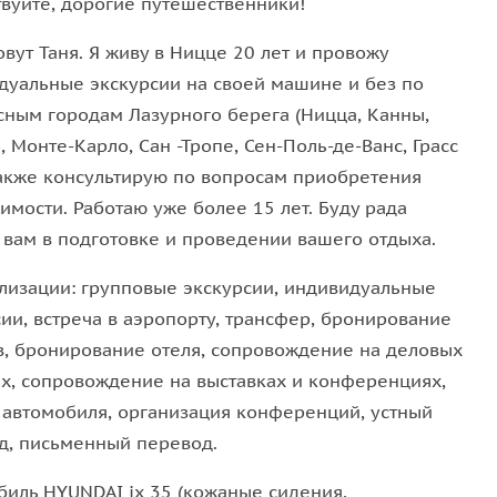
твуйте, дорогие путешественники!
иное гнездо, над полуостровом Сен-Жан-Кап-Ферра.
27 метров над уровнем моря. Здесь же вы
вут Таня. Я живу в Ницце 20 лет и провожу
онар».
дуальные экскурсии на своей машине и без по
сным городам Лазурного берега (Ницца, Канны,
 Монте-Карло, Сан -Тропе, Сен-Поль-де-Ванс, Грасс
е независимое государство-княжество,
,также консультирую по вопросам приобретения
улы-1 и запутанных историй королевской семьи,
имости. Работаю уже более 15 лет. Буду рада
океанографический музей, кафедральный собор и,
 вам в подготовке и проведении вашего отдыха.
 в мире — Монте-Карло.
лизации: групповые экскурсии, индивидуальные
ии, встреча в аэропорту, трансфер, бронирование
в, бронирование отеля, сопровождение на деловых
 столица международной аристократии и всемирно
ах, сопровождение на выставках и конференциях,
 автомобиля, организация конференций, устный
наменитые кафе, изысканные магазины, роскошные
д, письменный перевод.
 прославивший Канны на весь мир — всё это может
биль HYUNDAI ix 35 (кожаные сидения,