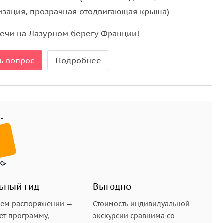
изация, прозрачная отодвигающая крыша)
речи на Лазурном берегу Франции!
тровов и яхт миллиардеров. По-настоящему
, расположенные вдоль по изогнутой линии моря,
ь вопрос
Подробнее
ьный гид
Выгодно
шем распоряжении —
Стоимость индивидуальной
ет программу,
экскурсии сравнима со