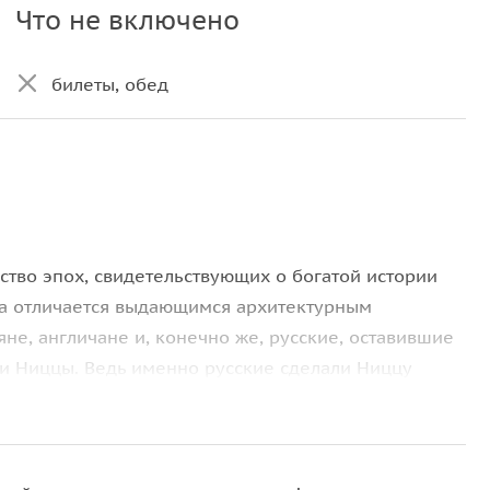
Что не включено
билеты, обед
тво эпох, свидетельствующих о богатой истории
ца отличается выдающимся архитектурным
не, англичане и, конечно же, русские, оставившие
ии Ниццы. Ведь именно русские сделали Ниццу