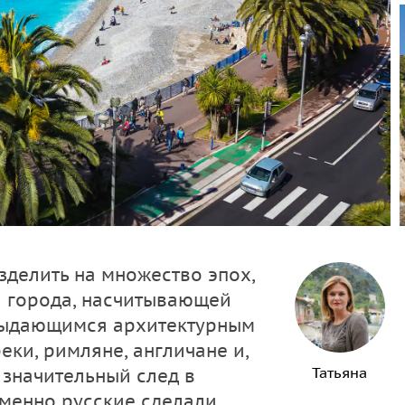
делить на множество эпох,
и города, насчитывающей
 выдающимся архитектурным
еки, римляне, англичане и,
Татьяна
 значительный след в
менно русские сделали