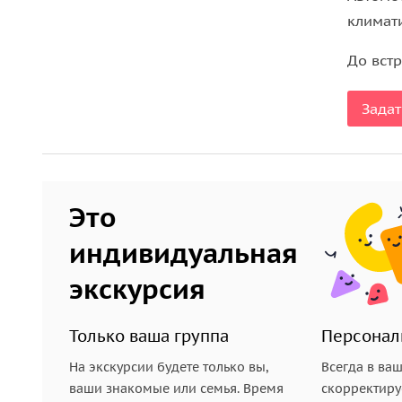
климат
Антиб
До вст
Антиб — это город Наполеона и Пикассо, полуос
красивые развалины старых Антибов с крепостью
Задат
сохраняют атмосферу давно ушедших лет.
Это
индивидуальная
экскурсия
Только ваша группа
Персонал
На экскурсии будете только вы,
Всегда в ва
ваши знакомые или семья. Время
скорректиру