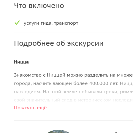
Что включено
услуги гида, транспорт
Подробнее об экскурсии
Ницца
Знакомство с Ниццей можно разделить на множес
города, насчитывающей более 400.000 лет. Ниц
наследием. На этой земле побывали греки, римля
свой значительный след в историческом наслед
Показать ещё
столицей Французской Ривьеры.
Эз