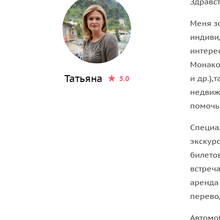
Здравс
Эта средневековая деревушка нависает, как орл
Она расположена на вершине скалы на высоте 4
Меня зо
раскроете секреты парфюмерной фабрики «Фраг
индиви
интере
Монако, Монте-Карло
Монако,
Вы побываете в княжестве Монако. Это маленько
Татьяна
и др.)
5.0
обладающее налоговыми льготами, это мир Форм
недвиж
курортов и замков. Вы увидите дворец принца, 
помочь
конечно же, вы увидите самое известное казино
Специа
Канны
экскурс
билето
Канны — это город фестивалей и звезд. Зимняя
встреч
известный бульвар-Де Ла Круазет.
аренда
Украшенные пальмами и солнечными пляжами з
перево
отели, а также знаменитый Каннский фестиваль,
войти в программу вашей экскурсионного тура.
Автомо