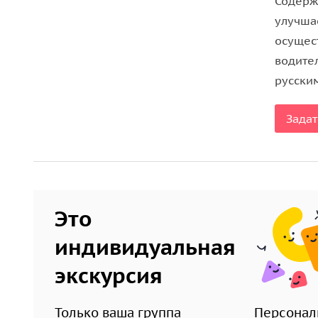
Содерж
улучша
осущес
водите
русски
Задат
Это
индивидуальная
экскурсия
Только ваша группа
Персонал