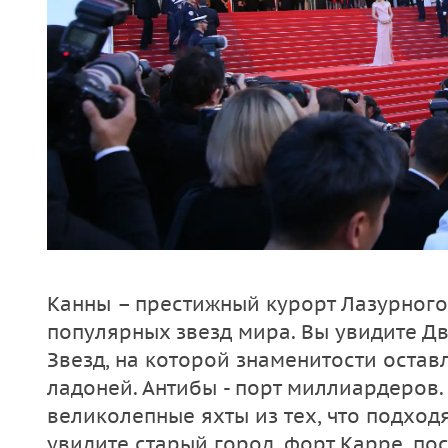
Канны – престижный курорт Лазурного
популярных звезд мира. Вы увидите Д
Звезд, на которой знаменитости остав
ладоней. Антибы - порт миллиардеров.
великолепные яхты из тех, что подходя
увидите старый город, форт Карре, по