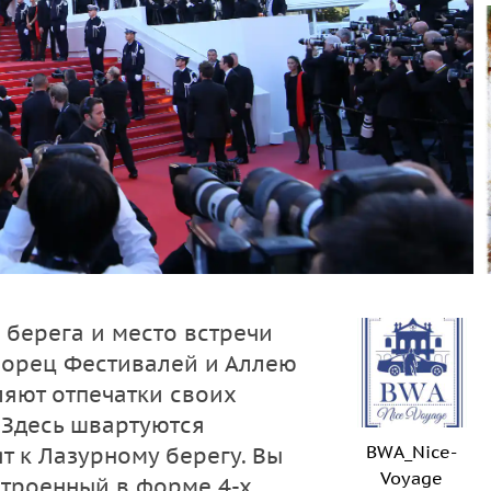
 берега и место встречи
ворец Фестивалей и Аллею
ляют отпечатки своих
 Здесь швартуются
BWA_Nice-
т к Лазурному берегу. Вы
Voyage
строенный в форме 4-х