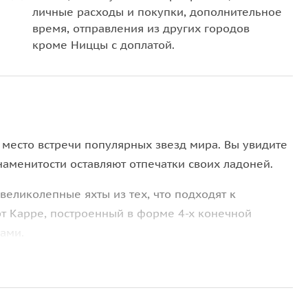
личные расходы и покупки, дополнительное
время, отправления из других городов
кроме Ниццы с доплатой.
место встречи популярных звезд мира. Вы увидите
наменитости оставляют отпечатки своих ладоней.
великолепные яхты из тех, что подходят к
рт Карре, построенный в форме 4-х конечной
ами.
ов и художников, в котором жил Марк Шагал.