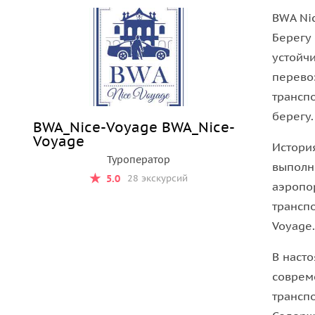
BWA Ni
Берегу
устойч
перево
трансп
берегу.
BWA_Nice-Voyage BWA_Nice-
Voyage
История
Туроператор
выполн
5.0
28 экскурсий
аэропо
трансп
Voyage.
В наст
соврем
транспо