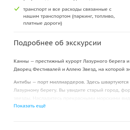
транспорт и все расходы связанные с
нашим транспортом (паркинг, топливо,
платные дороги)
Подробнее об экскурсии
Канны — престижный курорт Лазурного берега и 
Дворец Фестивалей и Аллею Звезд, на которой з
Антибы — порт миллиардеров. Здесь швартуются 
Лазурному берегу. Вы увидите старый город, фо
звезды. Насладитесь прекрасными морскими вид
Показать ещё
Сан Поль де Ванс — средневековый город мастер