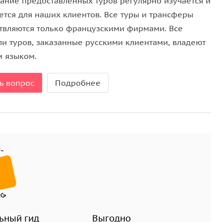
ание предоставленных туров регулярно изучается и
ется для наших клиентов. Все туры и трансферы
твляются только французскими фирмами. Все
ли туров, заказанные русскими клиентами, владеют
м языком.
ь вопрос
Подробнее
ьный гид
Выгодно