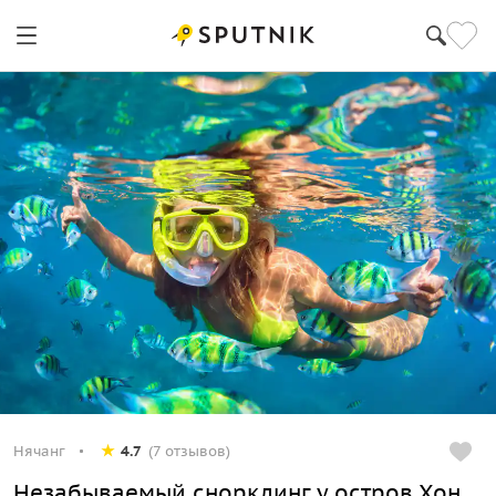
Нячанг
4.7
(7 отзывов)
Незабываемый снорклинг у остров Хон