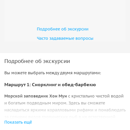
Подробнее об экскурсии
Часто задаваемые вопросы
Подробнее об экскурсии
Вы можете выбрать между двумя маршрутами:
Маршрут 1: Снорклинг и обед-барбекю
Морской заповедник Хон Мун
с кристально чистой водой
и богатым подводным миром. Здесь вы сможете
насладиться яркими коралловыми рифами и понаблюдать
за сотнями видов тропических рыб в их естественной
Показать ещё
среде.