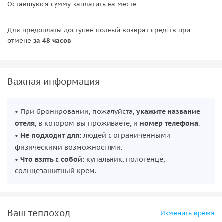
Оставшуюся сумму заплатить на месте
карамелизированного кальмара и вареные креветки.
Главное событие —
плавучий бар
в зоне Карибе с
Для предоплаты доступен полный возврат средств при
неограниченными коктейлями и свежими фруктами,
отмене
за 48 часов
живая музыка и шоу создадут незабываемую атмосферу.
В свободное время можно заняться каякингом, покататься
Важная информация
на корзинной лодке или встать на SUP-доску. Завершение
— отдых на пляже и возвращение в порт.
• При бронировании, пожалуйста,
укажите название
отеля
, в котором вы проживаете, и
номер телефона
.
•
Не подходит для:
людей с ограниченными
физическими возможностями.
•
Что взять с собой:
купальник, полотенце,
солнцезащитный крем.
Ваш теплоход
Изменить время