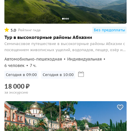
Без предоплаты
5.0
Рейтинг гида
Тур в высокогорные районы Абхазии
Семичасовое путешествие в высокогорные районы Абхазии с
посещением живописных ущелий, водопадов, пещер, озёр и
других мест.
Автомобильно-пешеходная
Индивидуальная
6 человек
7 ч.
Сегодня в 09:00
Сегодня в 10:00
18
000
₽
за экскурсию