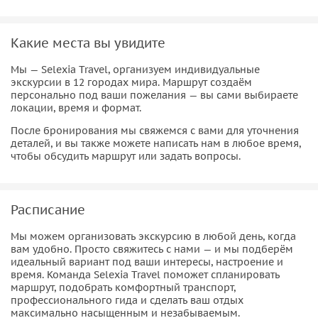
Бродвей, Центральный парк, Уолл-стрит, районы Сохо,
Гринвич-Виллидж или Челси — маршрут может быть
Какие места вы увидите
классическим или авторским, в зависимости от ваших
предпочтений. Гид расскажет не только общеизвестные
Мы — Selexia Travel, организуем индивидуальные
факты, но и городские легенды, истории успеха,
экскурсии в 12 городах мира. Маршрут создаём
персонально под ваши пожелания — вы сами выбираете
неожиданные детали и секретные места.
локации, время и формат.
Пешеходный формат позволяет останавливаться там, где
После бронирования мы свяжемся с вами для уточнения
действительно хочется: сделать фотографии, зайти в
деталей, и вы также можете написать нам в любое время,
чтобы обсудить маршрут или задать вопросы.
атмосферное кафе, заглянуть в магазинчик или просто
посидеть и понаблюдать за ритмом города. Вы будете
идти в комфортном темпе, с перерывами на отдых и без
Расписание
жёстких временных рамок.
Мы можем организовать экскурсию в любой день, когда
Индивидуальная экскурсия отлично подойдёт для первого
вам удобно. Просто свяжитесь с нами — и мы подберём
знакомства с Нью-Йорком, а также для тех, кто уже бывал
идеальный вариант под ваши интересы, настроение и
здесь и хочет увидеть город глубже. Это прекрасный
время. Команда Selexia Travel поможет спланировать
маршрут, подобрать комфортный транспорт,
вариант для пар, семей, друзей и путешественников,
профессионального гида и сделать ваш отдых
ценящих персональный подход и качественный сервис.
максимально насыщенным и незабываемым.