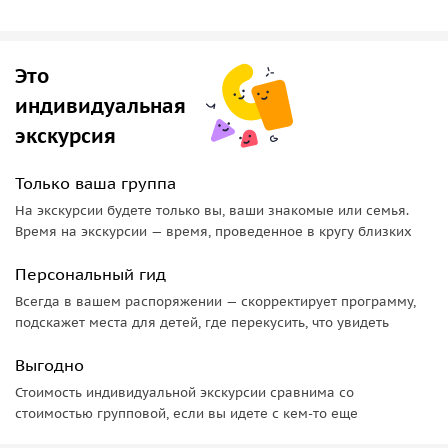
Такая прогулка превращает Нью-Йорк из шумного
мегаполиса в понятный и живой город, с которым легко
установить контакт. За 5 часов вы получите не только
Это
яркие впечатления и красивые фотографии, но и
индивидуальная
ощущение, что Нью-Йорк стал вам ближе и роднее. Это не
экскурсия
просто экскурсия — это личная история знакомства с
городом, который вдохновляет миллионы людей по всему
Только ваша группа
миру.
На экскурсии будете только вы, ваши знакомые или семья.
Время на экскурсии — время, проведенное в кругу близких
Персональный гид
Всегда в вашем распоряжении — скорректирует программу,
подскажет места для детей, где перекусить, что увидеть
Выгодно
Стоимость индивидуальной экскурсии сравнима со
стоимостью групповой, если вы идете с кем-то еще