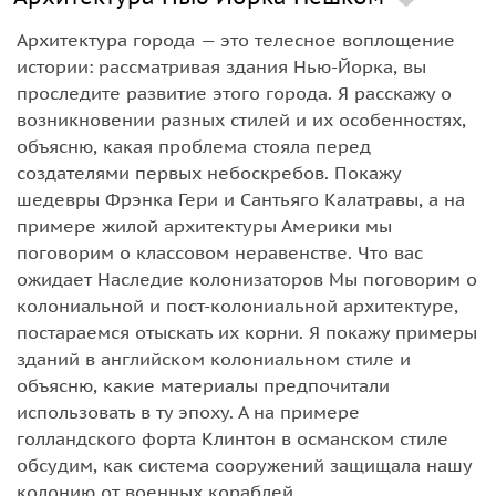
Архитектура города — это телесное воплощение
истории: рассматривая здания Нью-Йорка, вы
проследите развитие этого города. Я расскажу о
возникновении разных стилей и их особенностях,
объясню, какая проблема стояла перед
создателями первых небоскребов. Покажу
шедевры Фрэнка Гери и Сантьяго Калатравы, а на
примере жилой архитектуры Америки мы
поговорим о классовом неравенстве. Что вас
ожидает Наследие колонизаторов Мы поговорим о
колониальной и пост-колониальной архитектуре,
постараемся отыскать их корни. Я покажу примеры
зданий в английском колониальном стиле и
объясню, какие материалы предпочитали
использовать в ту эпоху. А на примере
голландского форта Клинтон в османском стиле
обсудим, как система сооружений защищала нашу
колонию от военных кораблей...