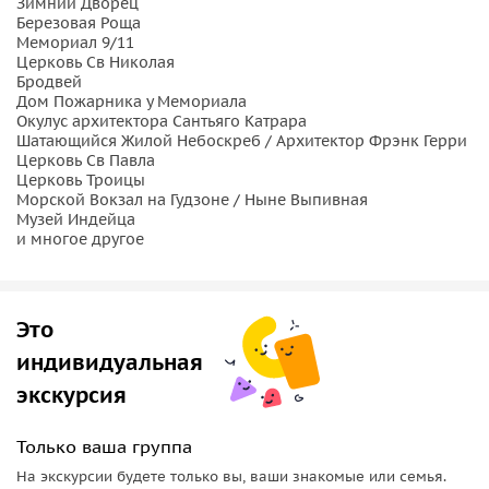
Зимний Дворец
заветам Леонарда Эйлера: в 1916 году здание стало
Березовая Роща
чемпионом по высоте. И сравните его с современной
Мемориал 9/11
Freedom Tower, которая возведена на месте бывших
Церковь Св Николая
Бродвей
башен-близнецов. Звезды архитектуры В Нью-Йорке вы
Дом Пожарника у Мемориала
встретите немало творений легендарного Фрэнка Гери. Я
Окулус архитектора Сантьяго Катрара
расскажу о его личности и любви к пластичным формам и
Шатающийся Жилой Небоскреб / Архитектор Фрэнк Герри
Церковь Св Павла
покажу Spruce Street — самое высокое жилое здание в
Церковь Троицы
мире. Также мы посетим транспортный узел Окулус, автор
Морской Вокзал на Гудзоне / Ныне Выпивная
которого Сантьяго Калатрава: я был на его открытии, где
Музей Индейца
и многое другое
играли The Rolling Stones. А еще поговорим об
архитектурных связях и слиянии Америки и СССР, о
московских высотках и о теории стабильности
профессора Тимошенко. Место встречи Начало экскурсии
Это
На пересечении Либерти и South End Avenue.
индивидуальная
экскурсия
Только ваша группа
На экскурсии будете только вы, ваши знакомые или семья.