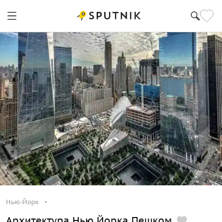
Нью-Йорк
Архитектура Нью Йорка Пешком