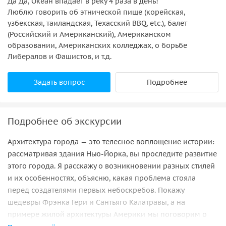
Да Да, Океан впадает в реку 4 раза в день!
Люблю говорить об этнической пище (корейская,
узбекская, таиландская, Техасский BBQ, etc.), балет
(Российский и Американский), Американском
образовании, Американских колледжах, о борьбе
Либералов и Фашистов, и т.д.
Задать вопрос
Подробнее
Подробнее об экскурсии
Архитектура города — это телесное воплощение истории:
рассматривая здания Нью-Йорка, вы проследите развитие
этого города. Я расскажу о возникновении разных стилей
и их особенностях, объясню, какая проблема стояла
перед создателями первых небоскребов. Покажу
шедевры Фрэнка Гери и Сантьяго Калатравы, а на
примере жилой архитектуры Америки мы поговорим о