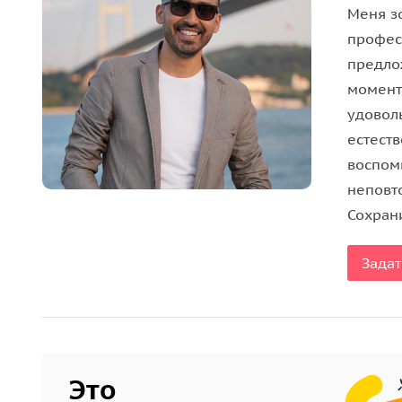
Каждый момент станет частью истории и эти вос
Меня зо
Забронируйте номер прямо сейчас, чтобы сделат
профес
самых знаковых местах Нью-Йорка! С помощью 
предлож
атмосферы острова Эллис создайте не просто ка
момент
своей жизни!
удовол
естеств
воспом
неповт
Сохран
Задат
Это