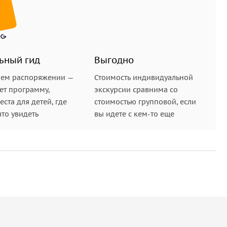
ьный гид
Выгодно
шем распоряжении —
Стоимость индивидуальной
ет программу,
экскурсии сравнима со
ста для детей, где
стоимостью групповой, если
что увидеть
вы идете с кем-то еще