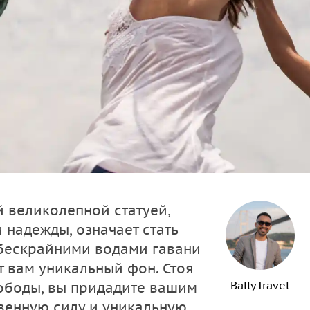
й великолепной статуей,
 надежды, означает стать
 бескрайними водами гавани
 вам уникальный фон. Стоя
BallyTravel
вободы, вы придадите вашим
енную силу и уникальную