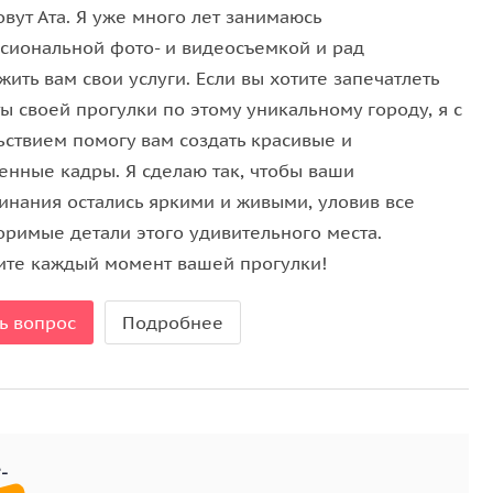
поминания останутся с вами на всю жизнь!
вут Ата. Я уже много лет занимаюсь
ь снимки, наполненные историей и свободой, в
сиональной фото- и видеосъемкой и рад
волшебства Леди Свободы и незабываемой
ить вам свои услуги. Если вы хотите запечатлеть
др, а одно из самых особенных воспоминаний в
ы своей прогулки по этому уникальному городу, я с
ьствием помогу вам создать красивые и
енные кадры. Я сделаю так, чтобы ваши
инания остались яркими и живыми, уловив все
оримые детали этого удивительного места.
ите каждый момент вашей прогулки!
ь вопрос
Подробнее