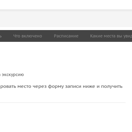
ь
Что включено
Расписание
Какие места вы уви
а экскурсию
овать место через форму записи ниже и получить