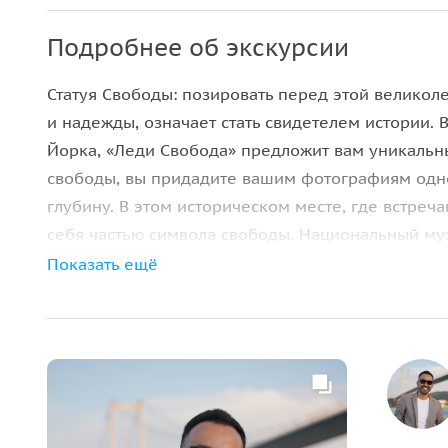
Подробнее об экскурсии
Статуя Свободы: позировать перед этой великол
и надежды, означает стать свидетелем истории.
Йорка, «Леди Свобода» предложит вам уникальный
свободы, вы придадите вашим фотографиям одн
глубину. В этом историческом месте, где встреч
себя частью символа свободы. Национальный муз
миллионы иммигрантов сделали свои первые шаги
Показать ещё
опыт, полный историй прошлого. Старые здания и
вашим фотографиям захватывающую текстуру. На
мечты, каждый кадр будет историей надежды и
с духом времени в утонченной и ностальгическо
массивного силуэта Статуи Свободы, вы почувств
историческим коридорам острова Эллис, истори