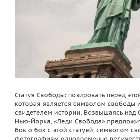
Статуя Свободы: позировать перед это
которая является символом свободы и
свидетелем истории. Возвышаясь над
Нью-Йорка, «Леди Свобода» предложит
бок о бок с этой статуей, символом с
фотографиям одновременно величеств